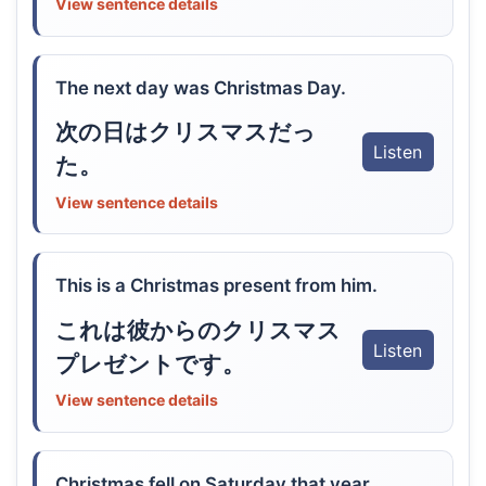
View sentence details
The next day was Christmas Day.
次の日はクリスマスだっ
Listen
た。
View sentence details
This is a Christmas present from him.
これは彼からのクリスマス
Listen
プレゼントです。
View sentence details
Christmas fell on Saturday that year.