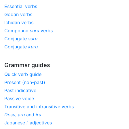
Essential verbs
Godan verbs
Ichidan verbs
Compound
suru
verbs
Conjugate
suru
Conjugate
kuru
Grammar guides
Quick verb guide
Present (non-past)
Past indicative
Passive voice
Transitive and intransitive verbs
Desu
,
aru
and
iru
Japanese
i
-adjectives