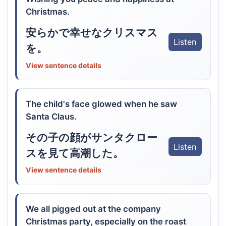
Christmas.
安らかで幸せなクリスマス
Listen
を。
View sentence details
The child's face glowed when he saw
Santa Claus.
その子の顔がサンタクロー
Listen
スを見て高潮した。
View sentence details
We all pigged out at the company
Christmas party, especially on the roast