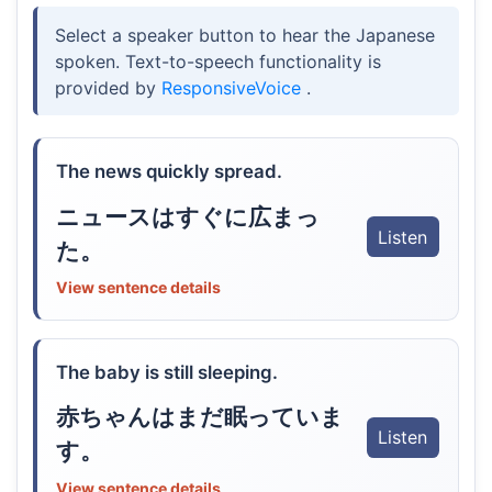
Select a speaker button to hear the Japanese
spoken. Text-to-speech functionality is
provided by
ResponsiveVoice
.
The news quickly spread.
ニュースはすぐに広まっ
Listen
た。
View sentence details
The baby is still sleeping.
赤ちゃんはまだ眠っていま
Listen
す。
View sentence details