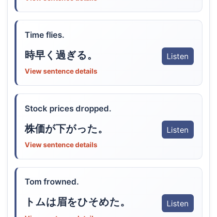
Time flies.
時早く過ぎる。
Listen
View sentence details
Stock prices dropped.
株価が下がった。
Listen
View sentence details
Tom frowned.
トムは眉をひそめた。
Listen