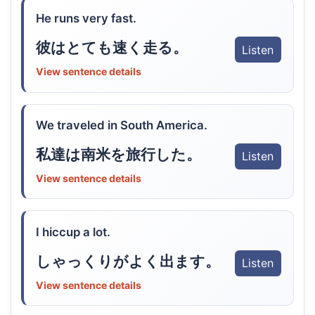
He runs very fast.
彼はとても速く走る。
Listen
View sentence details
We traveled in South America.
私達は南米を旅行した。
Listen
View sentence details
I hiccup a lot.
しゃっくりがよく出ます。
Listen
View sentence details