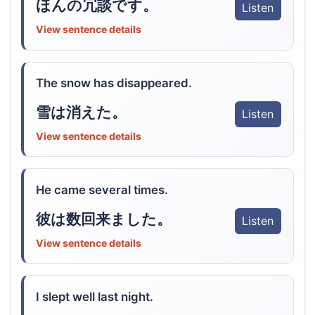
ほんの冗談です。
Listen
View sentence details
The snow has disappeared.
雪は消えた。
Listen
View sentence details
He came several times.
彼は数回来ました。
Listen
View sentence details
I slept well last night.