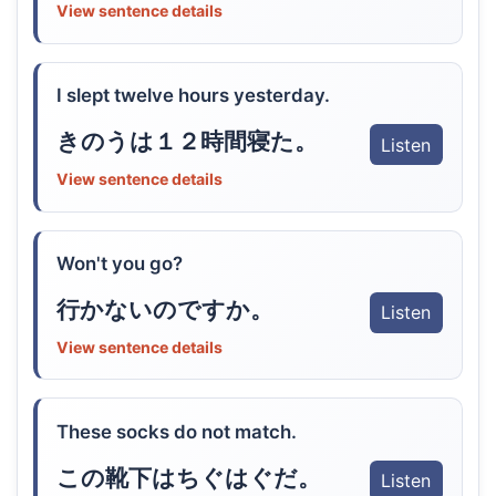
View sentence details
I slept twelve hours yesterday.
きのうは１２時間寝た。
Listen
View sentence details
Won't you go?
行かないのですか。
Listen
View sentence details
These socks do not match.
この靴下はちぐはぐだ。
Listen