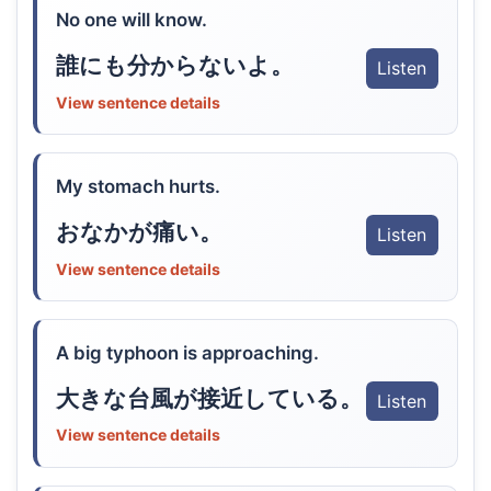
No one will know.
誰にも分からないよ。
Listen
View sentence details
My stomach hurts.
おなかが痛い。
Listen
View sentence details
A big typhoon is approaching.
大きな台風が接近している。
Listen
View sentence details