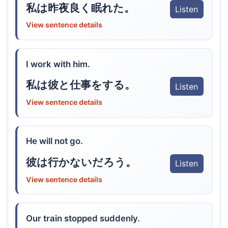
私は昨夜良く眠れた。
Listen
View sentence details
I work with him.
私は彼と仕事をする。
Listen
View sentence details
He will not go.
彼は行かないだろう。
Listen
View sentence details
Our train stopped suddenly.