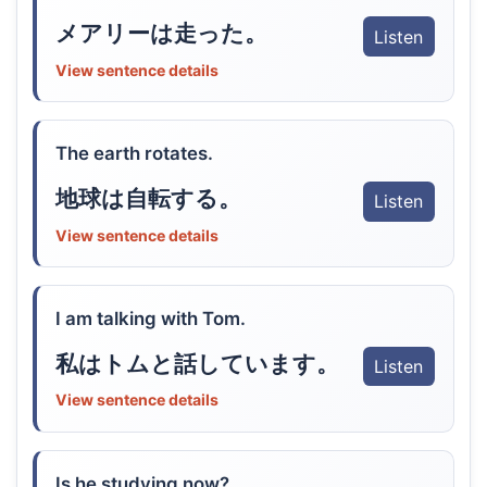
メアリーは走った。
Listen
View sentence details
The earth rotates.
地球は自転する。
Listen
View sentence details
I am talking with Tom.
私はトムと話しています。
Listen
View sentence details
Is he studying now?