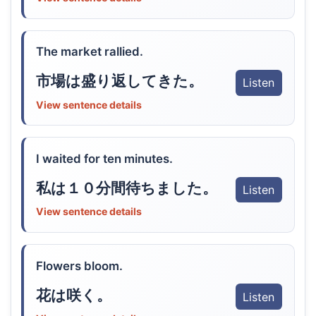
The market rallied.
市場は盛り返してきた。
Listen
View sentence details
I waited for ten minutes.
私は１０分間待ちました。
Listen
View sentence details
Flowers bloom.
花は咲く。
Listen