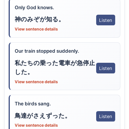
Only God knows.
神のみぞが知る。
Listen
View sentence details
Our train stopped suddenly.
私たちの乗った電車が急停止
Listen
した。
View sentence details
The birds sang.
鳥達がさえずった。
Listen
View sentence details