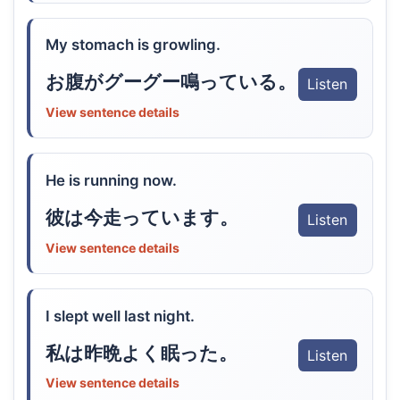
My stomach is growling.
お腹がグーグー鳴っている。
Listen
View sentence details
He is running now.
彼は今走っています。
Listen
View sentence details
I slept well last night.
私は昨晩よく眠った。
Listen
View sentence details