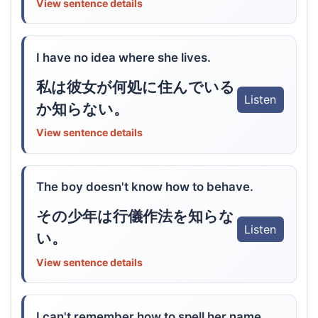
View sentence details
I have no idea where she lives.
私は彼女が何処に住んでいる
Listen
か知らない。
View sentence details
The boy doesn't know how to behave.
その少年は行儀作法を知らな
Listen
い。
View sentence details
I can't remember how to spell her name.