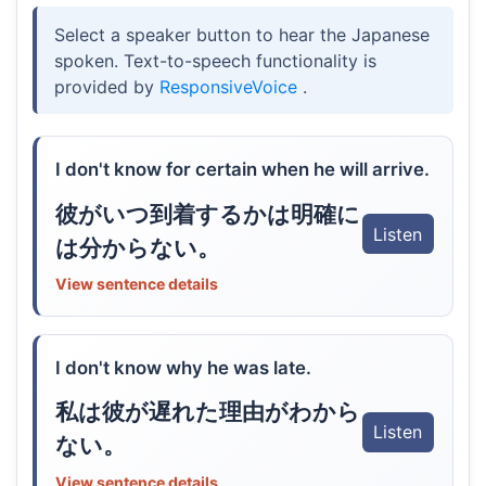
Select a speaker button to hear the Japanese
spoken. Text-to-speech functionality is
provided by
ResponsiveVoice
.
I don't know for certain when he will arrive.
彼がいつ到着するかは明確に
Listen
は分からない。
View sentence details
I don't know why he was late.
私は彼が遅れた理由がわから
Listen
ない。
View sentence details