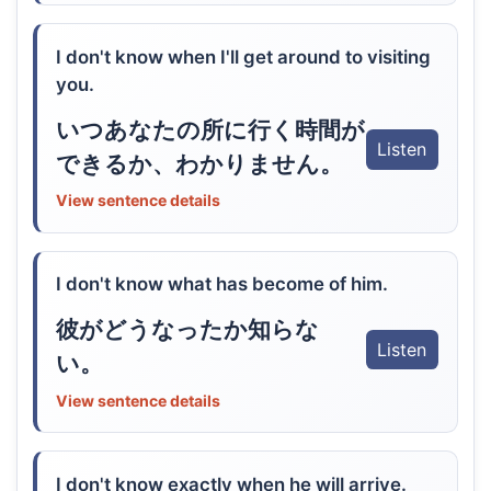
I don't know when I'll get around to visiting
you.
いつあなたの所に行く時間が
Listen
できるか、わかりません。
View sentence details
I don't know what has become of him.
彼がどうなったか知らな
Listen
い。
View sentence details
I don't know exactly when he will arrive.