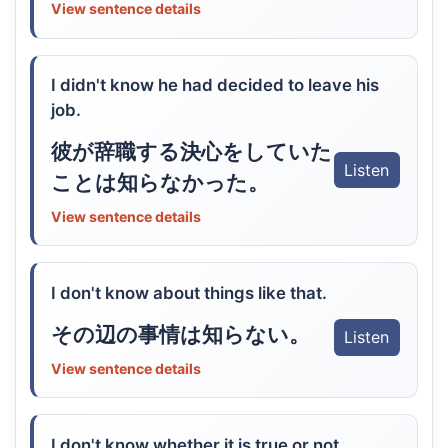
View sentence details
I didn't know he had decided to leave his
job.
彼が辞職する決心をしていた
Listen
ことは知らなかった。
View sentence details
I don't know about things like that.
その辺の事情は知らない。
Listen
View sentence details
I don't know whether it is true or not.