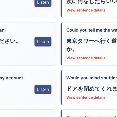
次に何をしたらい
Listen
View sentence details
an.
Could you tell me the w
東京タワーへ行く
ださい。
Listen
か。
View sentence details
 my account.
Would you mind shuttin
ドアを閉めてくれ
Listen
View sentence details