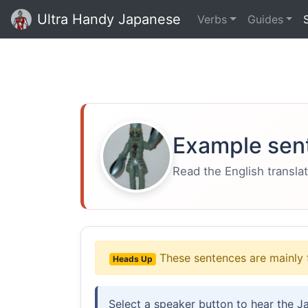
Ultra Handy Japanese
Verbs
Guides
Example sen
Read the English translat
These sentences are mainly 
Heads Up
Select a speaker button to hear the J