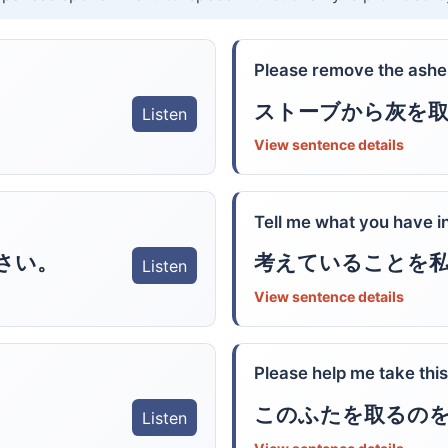
Please remove the ashes
ストーブから灰を
Listen
View sentence details
Tell me what you have i
さい。
考えていることを
Listen
View sentence details
Please help me take this 
このふたを取るの
Listen