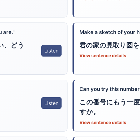
 are."
Make a sketch of your 
い、どう
君の家の見取り図を
Listen
View sentence details
Can you try this number
この番号にもう一
Listen
すか。
View sentence details