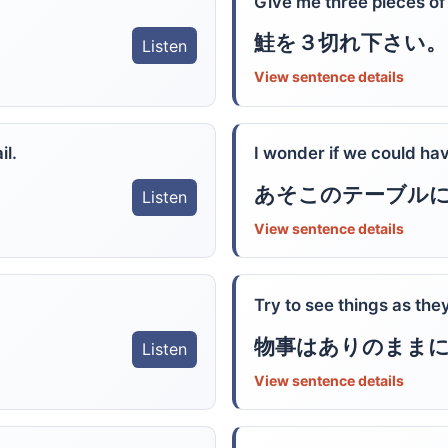
Give me three pieces of
鮭を３切れ下さい。
Listen
View sentence details
il.
I wonder if we could hav
あそこのテーブル
Listen
View sentence details
Try to see things as they
物事はありのまま
Listen
View sentence details