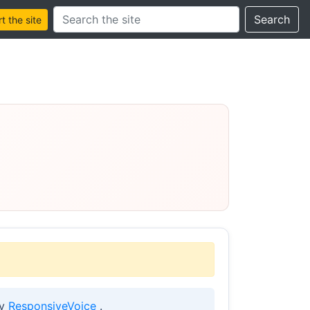
Search this site
Search
 the site
by
ResponsiveVoice
.