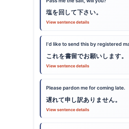
Pass me the salt, will you?
塩を回して下さい。
View sentence details
I'd like to send this by registered ma
これを書留でお願いします。
View sentence details
Please pardon me for coming late.
遅れて申し訳ありません。
View sentence details