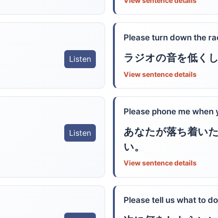
View sentence details
Please turn down the ra
ラジオの音を低く
Listen
View sentence details
Please phone me when y
あなたが落ち着い
Listen
い。
View sentence details
Please tell us what to do