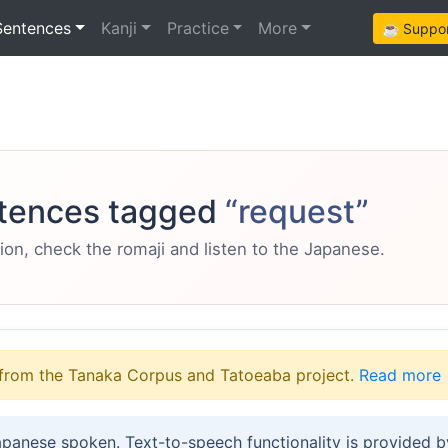
Sentences
Kanji
Practice
More
☕ Support
tences tagged
“request”
ion, check the romaji and listen to the Japanese.
from the Tanaka Corpus and Tatoeaba project.
Read more
apanese spoken. Text-to-speech functionality is provided 