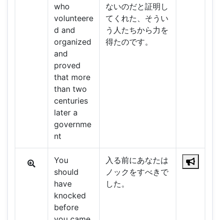
who
ないのだと証明し
volunteere
てくれた、そうい
d and
う人たちから力を
organized
得たのです。
and
proved
that more
than two
centuries
later a
governme
nt
You
入る前にあなたは
should
ノックをすべきで
have
した。
knocked
before
you came