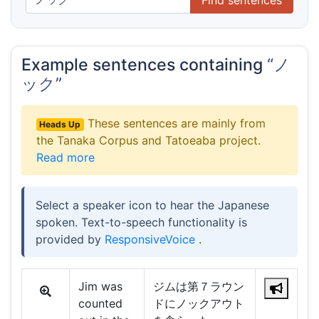
Example sentences containing
“ノ
ック”
These sentences are mainly from
Heads Up
the Tanaka Corpus and Tatoeaba project.
Read more
Select a speaker icon to hear the Japanese
spoken. Text-to-speech functionality is
provided by
ResponsiveVoice
.
Jim was
ジムは第７ラウン
counted
ドにノックアウト