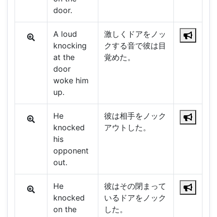
door.
A loud
激しくドアをノッ
knocking
クする音で彼は目
at the
覚めた。
door
woke him
up.
He
彼は相手をノック
knocked
アウトした。
his
opponent
out.
He
彼はその閉まって
knocked
いるドアをノック
on the
した。