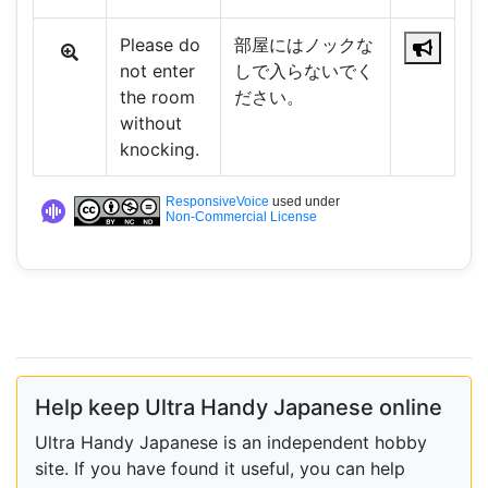
Please do
部屋にはノックな
not enter
しで入らないでく
the room
ださい。
without
knocking.
ResponsiveVoice
used under
Non-Commercial License
Help keep Ultra Handy Japanese online
Ultra Handy Japanese is an independent hobby
site. If you have found it useful, you can help