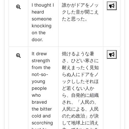
I thought I
誰かがドアをノッ
heard
クした音が聞こえ
someone
たと思った。
knocking
on the
door.
It drew
焼けるような暑
strength
さ、ひどい寒さに
from the
耐えまったく見知
not-so-
らぬ人にドアをノ
young
ックししたそれほ
people
ど若くない人か
who
ら、自発的に組織
braved
され、「人民の、
the bitter
人民による、人民
cold and
のため政治」が決
scorching
して地球上に消え