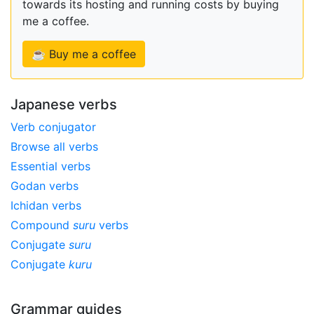
towards its hosting and running costs by buying
me a coffee.
☕ Buy me a coffee
Japanese verbs
Verb conjugator
Browse all verbs
Essential verbs
Godan verbs
Ichidan verbs
Compound
suru
verbs
Conjugate
suru
Conjugate
kuru
Grammar guides