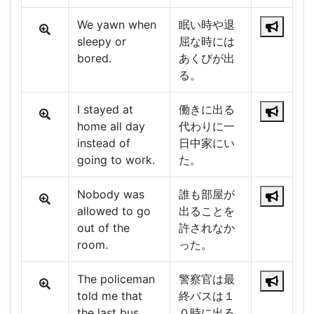
We yawn when
眠い時や退
sleepy or
屈な時には
bored.
あくびが出
る。
I stayed at
働きに出る
home all day
代わりに一
instead of
日中家にい
going to work.
た。
Nobody was
誰も部屋が
allowed to go
出ることを
out of the
許されなか
room.
った。
The policeman
警察官は最
told me that
終バスは１
the last bus
０時に出る