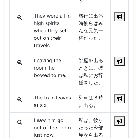
す。
They were all in
旅行に出る
high spirits
時彼らはみ
when they set
んな元気一
out on their
杯だった。
travels.
Leaving the
部屋を出る
room, he
ときに、彼
bowed to me.
は私にお辞
儀をした。
The train leaves
列車は６時
at six.
に出る。
I saw him go
私は、彼が
out of the room
たった今部
just now.
屋から出る