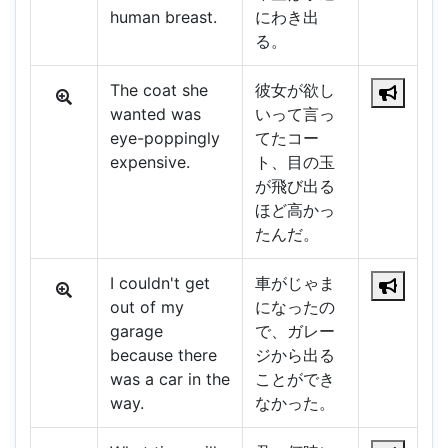
human breast.
にわき出
る。
The coat she
彼女が欲し
wanted was
いって言っ
eye-poppingly
てたコー
expensive.
ト、目の玉
が飛び出る
ほど高かっ
たんだ。
I couldn't get
車がじゃま
out of my
になったの
garage
で、ガレー
because there
ジから出る
was a car in the
ことができ
way.
なかった。