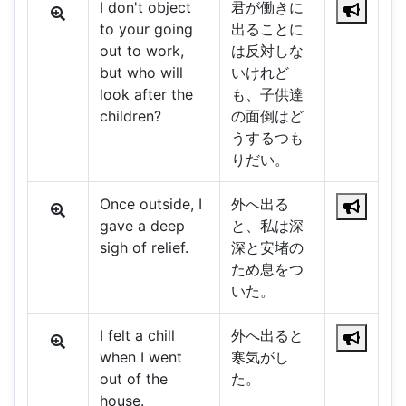
I don't object
君が働きに
to your going
出ることに
out to work,
は反対しな
but who will
いけれど
look after the
も、子供達
children?
の面倒はど
うするつも
りだい。
Once outside, I
外へ出る
gave a deep
と、私は深
sigh of relief.
深と安堵の
ため息をつ
いた。
I felt a chill
外へ出ると
when I went
寒気がし
out of the
た。
house.