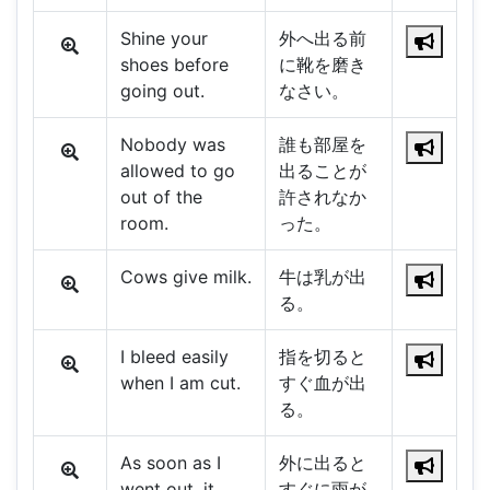
Shine your
外へ出る前
shoes before
に靴を磨き
going out.
なさい。
Nobody was
誰も部屋を
allowed to go
出ることが
out of the
許されなか
room.
った。
Cows give milk.
牛は乳が出
る。
I bleed easily
指を切ると
when I am cut.
すぐ血が出
る。
As soon as I
外に出ると
went out, it
すぐに雨が