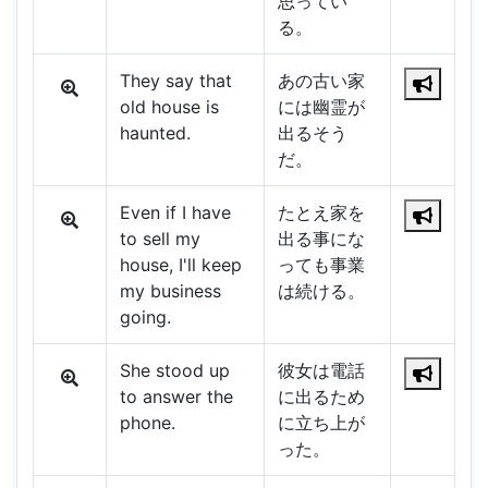
思ってい
る。
They say that
あの古い家
old house is
には幽霊が
haunted.
出るそう
だ。
Even if I have
たとえ家を
to sell my
出る事にな
house, I'll keep
っても事業
my business
は続ける。
going.
She stood up
彼女は電話
to answer the
に出るため
phone.
に立ち上が
った。