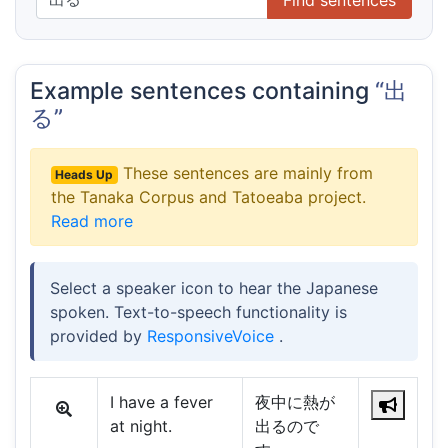
Example sentences containing
“出
る”
These sentences are mainly from
Heads Up
the Tanaka Corpus and Tatoeaba project.
Read more
Select a speaker icon to hear the Japanese
spoken. Text-to-speech functionality is
provided by
ResponsiveVoice
.
I have a fever
夜中に熱が
at night.
出るので