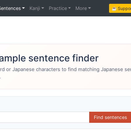
Sentences
Kanji
Practice
More
☕ Support
ample sentence finder
ord or Japanese characters to find matching Japanese s
.
Find sentences