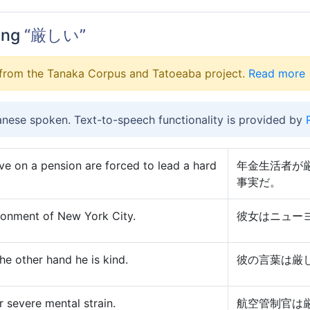
ing
“厳しい”
from the Tanaka Corpus and Tatoeaba project.
Read more
anese spoken. Text-to-speech functionality is provided by
live on a pension are forced to lead a hard
年金生活者が
事実だ。
ronment of New York City.
彼女はニュー
he other hand he is kind.
彼の言葉は厳
er severe mental strain.
航空管制官は