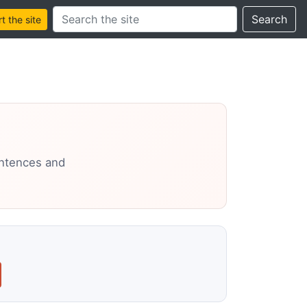
Search this site
Search
 the site
entences and