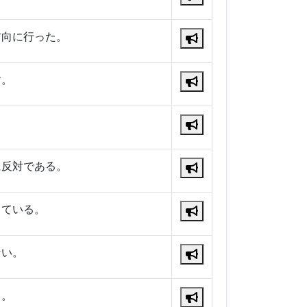
方向に行った。
す。
。
に反対である。
している。
ない。
る。