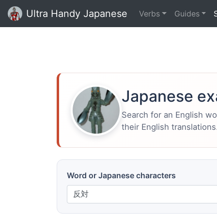
Ultra Handy Japanese
Verbs
Guides
Japanese ex
Search for an English w
their English translations
Word or Japanese characters