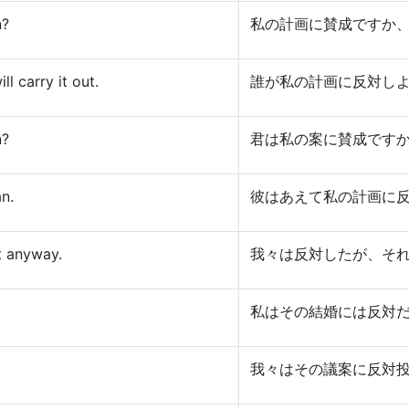
n?
私の計画に賛成ですか
l carry it out.
誰が私の計画に反対し
n?
君は私の案に賛成です
n.
彼はあえて私の計画に
t anyway.
我々は反対したが、そ
私はその結婚には反対
我々はその議案に反対