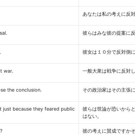
あなたは私の考えに反
sal.
彼らはみな彼の提案に
.
彼女は１０分で反対側
t war.
一般大衆は戦争に反対
se the conclusion.
その政治家はその主張
t just because they feared public
彼らは世論が恐いから
はない。
a?
彼の考えに賛成ですか