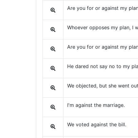
Are you for or against my pla
Whoever opposes my plan, I wil
Are you for or against my pla
He dared not say no to my pla
We objected, but she went ou
I'm against the marriage.
We voted against the bill.