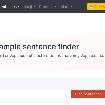
Sentences
Kanji
Practice
More
☕ Support
ample sentence finder
ord or Japanese characters to find matching Japanese s
.
Find sentences