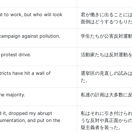
ut to work, but who will look
君が働きに出ることに
面倒はどうするつもり
campaign against pollution.
学生たちが公害反対運
 protest drive.
活動家たちは反対運動
ricts have hit a wall of
選挙区の見直しの試み
た。
he majority.
私達の計画は大多数に
d it, dropped my abrupt
私はそれに引き付けら
gumentation, and put on the
うな反対や真正面から
疑主義者を装った。