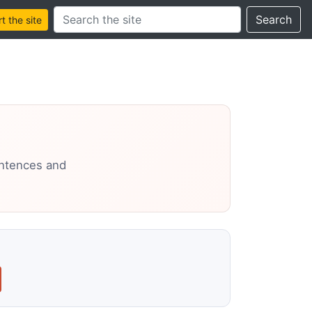
Search this site
Search
 the site
entences and