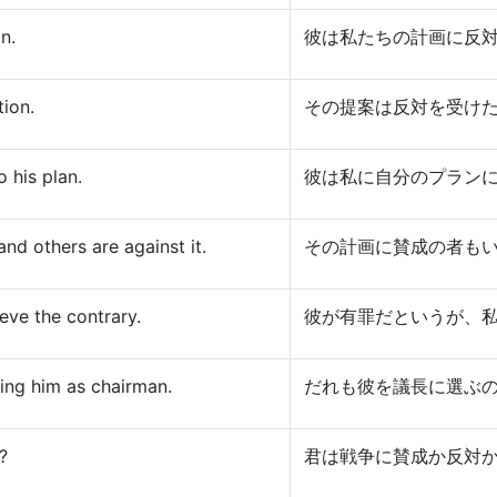
an.
彼は私たちの計画に反
ion.
その提案は反対を受け
 his plan.
彼は私に自分のプラン
nd others are against it.
その計画に賛成の者も
ieve the contrary.
彼が有罪だというが、
ng him as chairman.
だれも彼を議長に選ぶ
?
君は戦争に賛成か反対