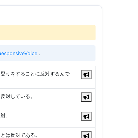
ResponsiveVoice
.
山登りをすることに反対するんで
に反対している。
反対。
解とは反対である。