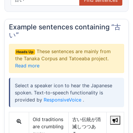
Example sentences containing
“古
い”
These sentences are mainly from
Heads Up
the Tanaka Corpus and Tatoeaba project.
Read more
Select a speaker icon to hear the Japanese
spoken. Text-to-speech functionality is
provided by
ResponsiveVoice
.
Old traditions
古い伝統が消
are crumbling
滅しつつあ