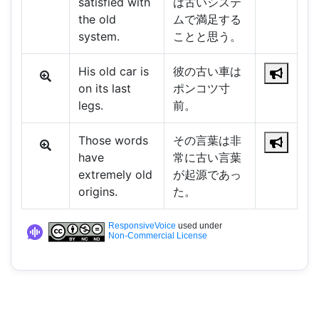
satisfied with
は古いシステ
the old
ムで満足する
system.
ことと思う。
His old car is
彼の古い車は
on its last
ポンコツ寸
legs.
前。
Those words
その言葉は非
have
常に古い言葉
extremely old
が起源であっ
origins.
た。
ResponsiveVoice
used under
Non-Commercial License