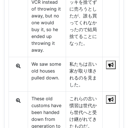
VCR instead
ッキを捨てず
of throwing it
に売ろうとし
away, but no
たが、誰も買
one would
ってくれなか
buy it, so he
ったので結局
ended up
捨てることに
throwing it
なった。
away.
We saw some
私たちは古い
old houses
家が取り壊さ
pulled down.
れるのを見ま
した。
These old
これらの古い
customs have
慣習は世代か
been handed
ら世代へと受
down from
け継がれてき
generation to
たものだ。