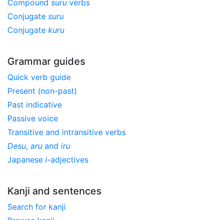
Compound
suru
verbs
Conjugate
suru
Conjugate
kuru
Grammar guides
Quick verb guide
Present (non-past)
Past indicative
Passive voice
Transitive and intransitive verbs
Desu
,
aru
and
iru
Japanese
i
-adjectives
Kanji and sentences
Search for kanji