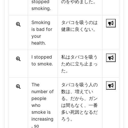
stopped
のをやめました。
smoking.
Smoking
タバコを吸うのは
is bad for
健康に良くない。
your
health.
I stopped
私はタバコを吸う
to smoke.
ために立ち止まっ
た。
The
タバコを吸う人の
number of
数は、増えてい
people
る。だから、ガン
who
は間もなく、一番
smoke is
多い死因となるだ
increasing
ろう。
, so