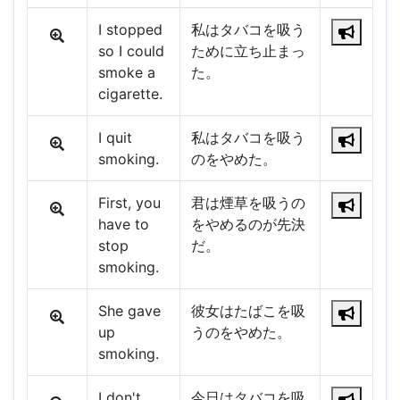
I stopped
私はタバコを吸う
so I could
ために立ち止まっ
smoke a
た。
cigarette.
I quit
私はタバコを吸う
smoking.
のをやめた。
First, you
君は煙草を吸うの
have to
をやめるのが先決
stop
だ。
smoking.
She gave
彼女はたばこを吸
up
うのをやめた。
smoking.
I don't
今日はタバコを吸