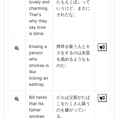
lovely and
たもえくぼ』って
charming.
いうけど、まさに
That's
それだな。
why they
say love
is blind.
Kissing a
煙草を吸う人とキ
person
スをするのは灰皿
who
を舐めるようなも
smokes is
のだ。
like
licking an
ashtray.
Bill hates
ビルは父親がたば
that his
こをたくさん吸う
father
のを嫌がってい
smokes
る。