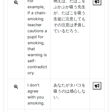
For
例えば、たばこを
example,
ぷかぷか吸う先生
if a chain-
が、たばこを吸う
smoking
生徒に注意しても
teacher
その注意は矛盾し
cautions a
ているだろう。
pupil for
smoking,
that
warning is
self-
contradict
ory.
I don't
あなたがタバコを
agree
吸うのは感心しな
with you
い。
smoking.