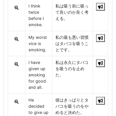
I think
私は吸う前に吸っ
twice
て良いのか良く考
before I
える。
smoke.
My worst
私の最も悪い習慣
vice is
はタバコを吸うこ
smoking.
とです。
I have
私は永久にタバコ
given up
を吸うのを止め
smoking
た。
for good
and all.
He
彼はきっぱりとタ
decided
バコを吸うのをや
to give up
めると決めた。