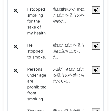
I stopped
私は健康のために
smoking
たばこを吸うのを
for the
やめた。
sake of
my health.
He
彼はたばこを吸う
stopped
為に立ち止まっ
to smoke.
た。
Persons
未成年者はたばこ
under age
を吸うのを禁じら
are
れている。
prohibited
from
smoking.