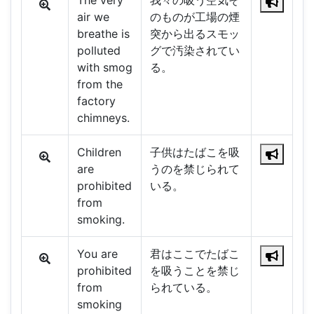
The very
我々の吸う空気そ
air we
のものが工場の煙
breathe is
突から出るスモッ
polluted
グで汚染されてい
with smog
る。
from the
factory
chimneys.
Children
子供はたばこを吸
are
うのを禁じられて
prohibited
いる。
from
smoking.
You are
君はここでたばこ
prohibited
を吸うことを禁じ
from
られている。
smoking