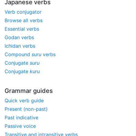
Japanese verbs
Verb conjugator
Browse all verbs
Essential verbs
Godan verbs
Ichidan verbs
Compound
suru
verbs
Conjugate
suru
Conjugate
kuru
Grammar guides
Quick verb guide
Present (non-past)
Past indicative
Passive voice
Transitive and intransitive verbs