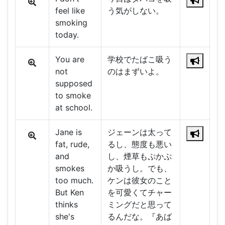
feel like
う気がしない。
smoking
today.
You are
学校でたばこ吸う
not
のはまずいよ。
supposed
to smoke
at school.
Jane is
ジェーンは太って
fat, rude,
るし、態度も悪い
and
し、煙草もぷかぷ
smokes
か吸うし。でも、
too much.
ケンは彼女のこと
But Ken
を可愛くてチャー
thinks
ミングだと思って
she's
るんだな。『あば