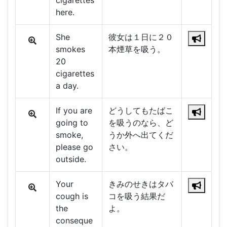
cigarettes
here.
She
彼女は１日に２０
smokes
本煙草を吸う。
20
cigarettes
a day.
If you are
どうしてもたばこ
going to
を吸うのなら、ど
smoke,
うか外へ出てくだ
please go
さい。
outside.
Your
きみのせきはタバ
cough is
コを吸う結果だ
the
よ。
conseque