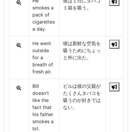
He
彼は１日にタバコ
smokes a
１箱を吸う。
pack of
cigarettes
a day.
He went
彼は新鮮な空気を
outside
吸うためにちょっ
for a
と外に出た。
breath of
fresh air.
Bill
ビルは彼の父親が
doesn't
たくさんタバコを
like the
吸うのが好きでは
fact that
ない。
his father
smokes a
lot.