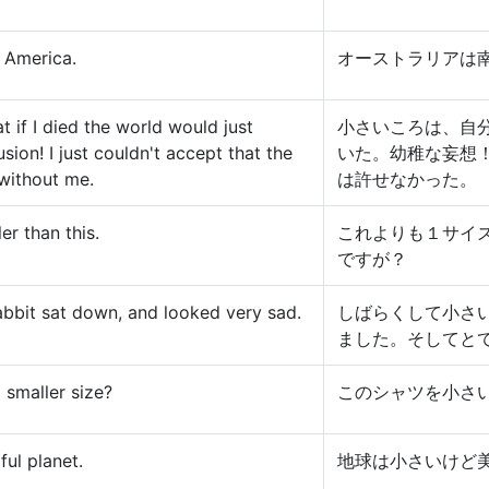
h America.
オーストラリアは
t if I died the world would just
小さいころは、自
sion! I just couldn't accept that the
いた。幼稚な妄想
 without me.
は許せなかった。
ler than this.
これよりも１サイ
ですが？
 rabbit sat down, and looked very sad.
しばらくして小さ
ました。そしてと
 smaller size?
このシャツを小さ
ful planet.
地球は小さいけど