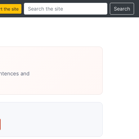
Search this site
Search
 the site
entences and