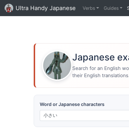
Ultra Handy Japanese
Verbs
Guides
Japanese ex
Search for an English w
their English translations
Word or Japanese characters