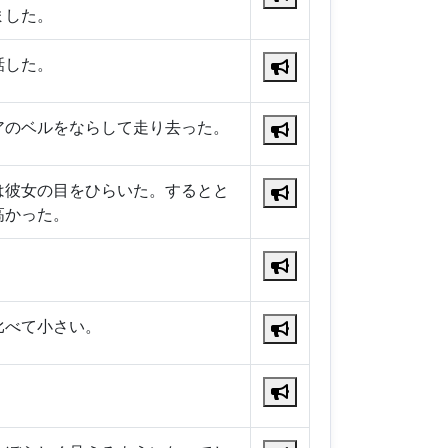
ました。
話した。
アのベルをならして走り去った。
は彼女の目をひらいた。するとと
高かった。
。
比べて小さい。