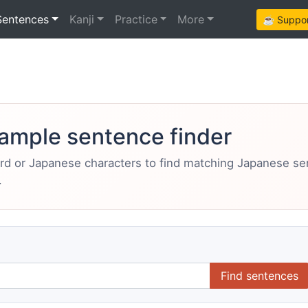
Sentences
Kanji
Practice
More
☕ Support
ample sentence finder
ord or Japanese characters to find matching Japanese s
.
Find sentences