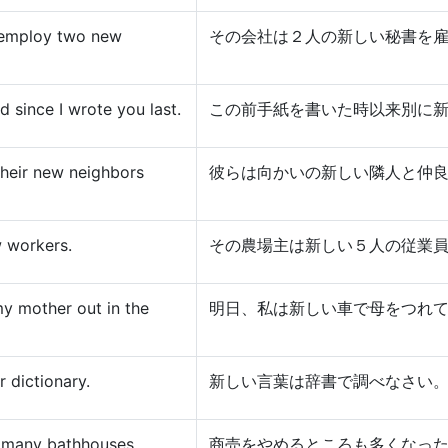
 employ two new
その会社は２人の新しい秘書を
d since I wrote you last.
この前手紙を書いた時以来別に
their new neighbors
彼らは向かいの新しい隣人と仲
 workers.
その農場主は新しい５人の従業
y mother out in the
明日、私は新しい車で母をつれ
 dictionary.
新しい言葉は辞書で調べなさい
, many bathhouses
商売をやめるところも多くなっ