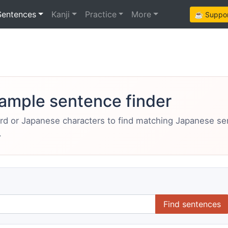
Sentences
Kanji
Practice
More
☕ Support
ample sentence finder
ord or Japanese characters to find matching Japanese s
.
Find sentences