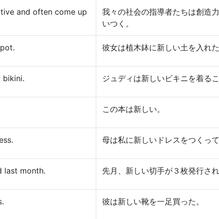
ative and often come up
我々の社会の指導者たちは創造
いつく。
 pot.
彼女は植木鉢に新しい土を入れ
bikini.
ジュディは新しいビキニを着る
この本は新しい。
ess.
母は私に新しいドレスをつくっ
 last month.
先月、新しい切手が３枚発行さ
s.
彼は新しい靴を一足買った。