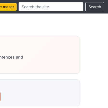
Search this site
Search
 the site
entences and