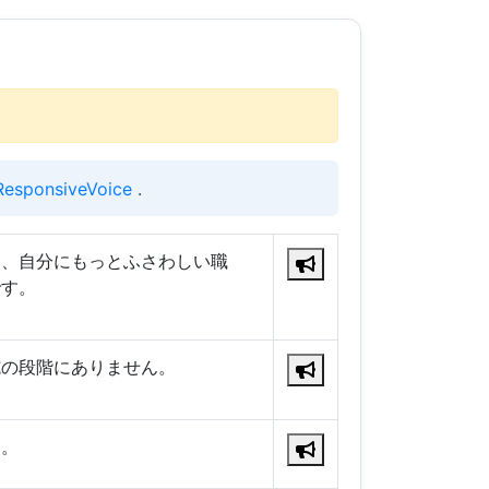
ResponsiveVoice
.
は、自分にもっとふさわしい職
です。
施の段階にありません。
う。