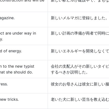
 construction and will be
新しい駅ビルが建設中で、まも
agazine.
新しいメルマガに登録しました
ect are under way in
新しい計画の準備が両者で同時
y.
d of energy.
新しいエネルギーを開発しなく
n to the new typist
会社の支配人がその新しいタイ
at she should do.
するべきか説明した。
ess.
彼女のお母さんは彼女に新しい
ew tricks.
老いた犬に新しい芸当を教え込