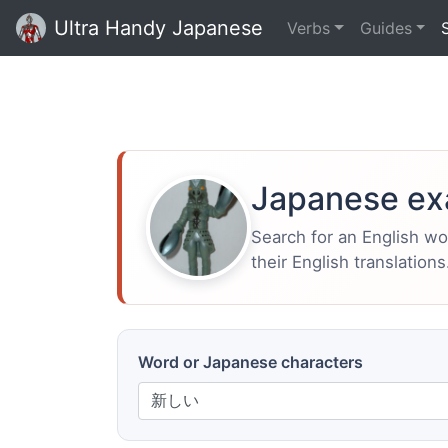
Ultra Handy Japanese
Verbs
Guides
Japanese ex
Search for an English w
their English translations
Word or Japanese characters