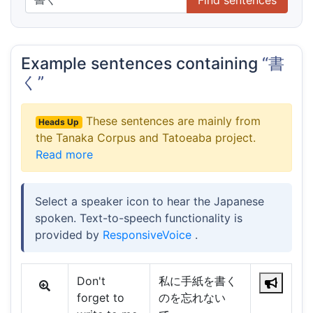
Example sentences containing
“書
く”
These sentences are mainly from
Heads Up
the Tanaka Corpus and Tatoeaba project.
Read more
Select a speaker icon to hear the Japanese
spoken. Text-to-speech functionality is
provided by
ResponsiveVoice
.
Don't
私に手紙を書く
forget to
のを忘れない