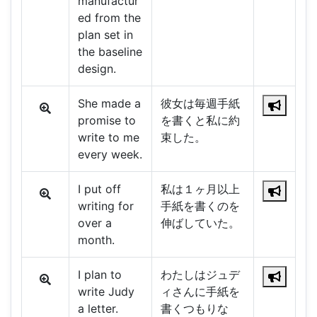
manufactur
ed from the
plan set in
the baseline
design.
She made a
彼女は毎週手紙
promise to
を書くと私に約
write to me
束した。
every week.
I put off
私は１ヶ月以上
writing for
手紙を書くのを
over a
伸ばしていた。
month.
I plan to
わたしはジュデ
write Judy
ィさんに手紙を
a letter.
書くつもりな