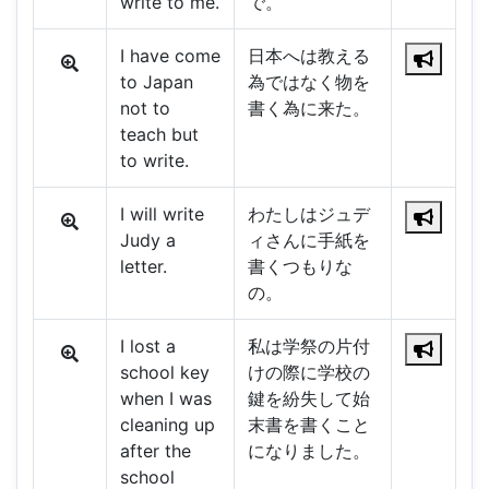
write to me.
で。
I have come
日本へは教える
to Japan
為ではなく物を
not to
書く為に来た。
teach but
to write.
I will write
わたしはジュデ
Judy a
ィさんに手紙を
letter.
書くつもりな
の。
I lost a
私は学祭の片付
school key
けの際に学校の
when I was
鍵を紛失して始
cleaning up
末書を書くこと
after the
になりました。
school