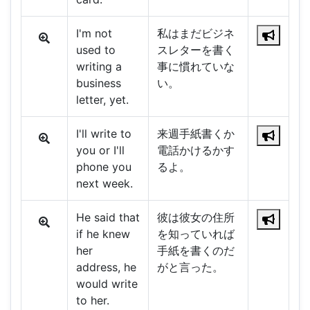
I'm not
私はまだビジネ
used to
スレターを書く
writing a
事に慣れていな
business
い。
letter, yet.
I'll write to
来週手紙書くか
you or I'll
電話かけるかす
phone you
るよ。
next week.
He said that
彼は彼女の住所
if he knew
を知っていれば
her
手紙を書くのだ
address, he
がと言った。
would write
to her.