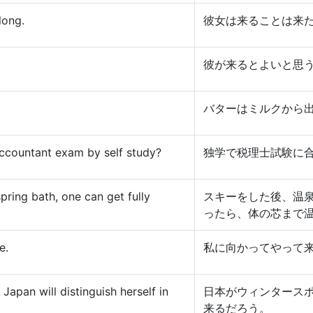
long.
彼女は来ることは来
彼が来るとよいと思
バターはミルクから
 accountant exam by self study?
独学で税理士試験に
spring bath, one can get fully
スキーをした後、温
ったら、体の芯まで
e.
私に向かってやって
apan will distinguish herself in
日本がウィンタース
来るだろう。