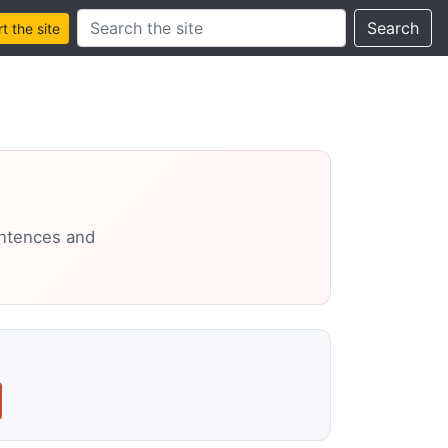
Search this site
Search
 the site
entences and