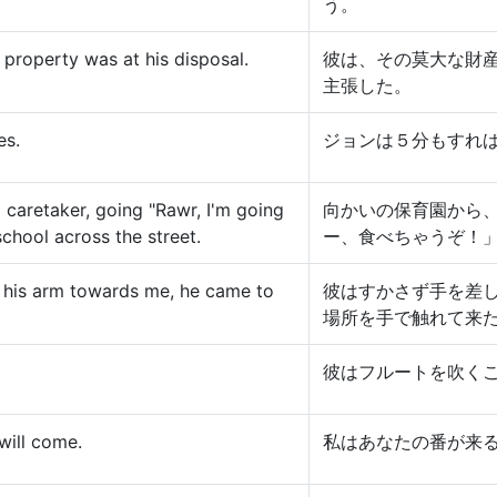
う。
property was at his disposal.
彼は、その莫大な財
主張した。
es.
ジョンは５分もすれ
 caretaker, going "Rawr, I'm going
向かいの保育園から
school across the street.
ー、食べちゃうぞ！
d his arm towards me, he came to
彼はすかさず手を差
場所を手で触れて来
彼はフルートを吹く
 will come.
私はあなたの番が来