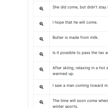
She did come, but didn't stay 
I hope that he will come.
Butter is made from milk.
Is it possible to pass the tax
After skiing, relaxing in a hot 
warmed up.
I saw a man coming toward m
The time will soon come when J
winter sports.