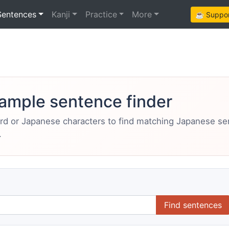
Sentences
Kanji
Practice
More
☕ Support
ample sentence finder
ord or Japanese characters to find matching Japanese s
.
Find sentences