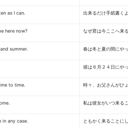
ten as I can.
出来るだけ手紙書く
me here now?
なぜ君は今ここへ来
 and summer.
春は冬と夏の間にや
彼は６月２４日にや
ime to time.
時々、お父さんがひ
come.
私は彼女がいつ来る
in any case.
ともかく来ることに