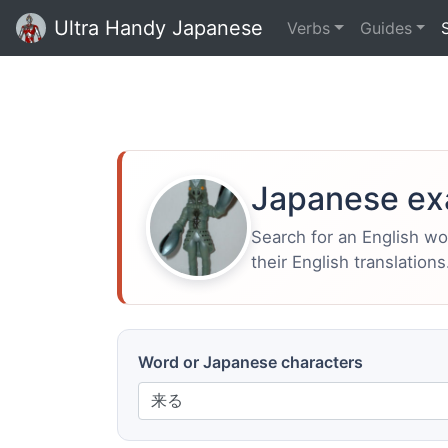
Ultra Handy Japanese
Verbs
Guides
Japanese ex
Search for an English w
their English translations
Word or Japanese characters