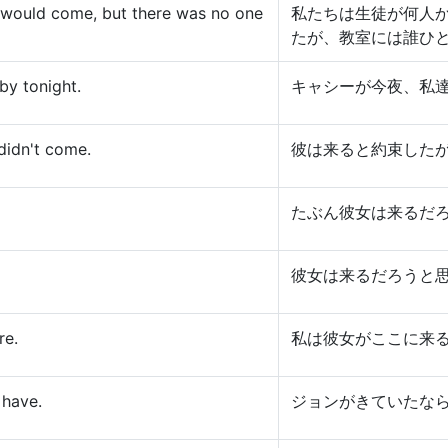
would come, but there was no one
私たちは生徒が何人
たが、教室には誰ひ
by tonight.
キャシーが今夜、私
didn't come.
彼は来ると約束した
たぶん彼女は来るだ
彼女は来るだろうと
re.
私は彼女がここに来
 have.
ジョンがきていたな