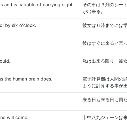
s and is capable of carrying eight
その車は３列のシー
が出来る。
l by six o'clock.
彼女は６時までには
彼はすぐに来ると言
could.
私は出来る限り、彼
as the human brain does.
電子計算機は人間の
ように計算する事が
来る日も来る日も雨
ne will come.
十中八九ジェーンは