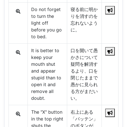
Do not forget
寝る前に明か
to turn the
りを消すのを
light off
忘れないよう
before you go
に。
to bed.
It is better to
口を開いて愚
keep your
かさについて
mouth shut
疑問を解消す
and appear
るより、口を
stupid than to
閉じたままで
open it and
愚かに見られ
remove all
る方がまだい
doubt.
い。
The "X" button
右上にある
in the top right
「バッテン」
shuts the
のボタンが、