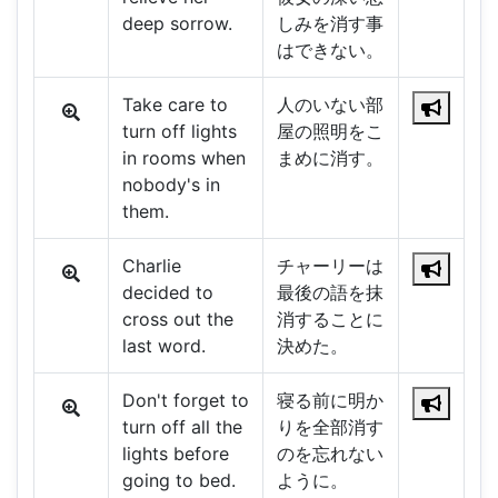
deep sorrow.
しみを消す事
はできない。
Take care to
人のいない部
turn off lights
屋の照明をこ
in rooms when
まめに消す。
nobody's in
them.
Charlie
チャーリーは
decided to
最後の語を抹
cross out the
消することに
last word.
決めた。
Don't forget to
寝る前に明か
turn off all the
りを全部消す
lights before
のを忘れない
going to bed.
ように。