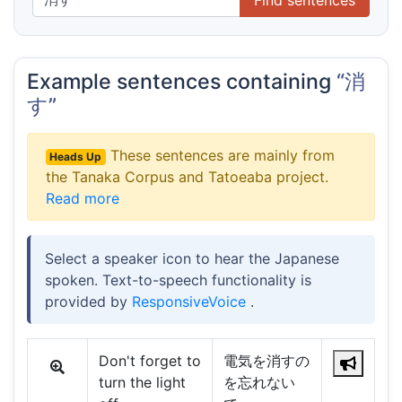
Example sentences containing
“消
す”
These sentences are mainly from
Heads Up
the Tanaka Corpus and Tatoeaba project.
Read more
Select a speaker icon to hear the Japanese
spoken. Text-to-speech functionality is
provided by
ResponsiveVoice
.
Don't forget to
電気を消すの
turn the light
を忘れない