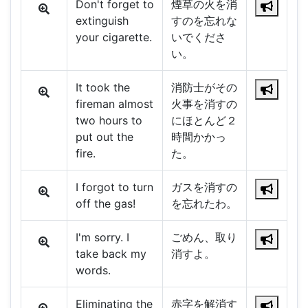
Don't forget to
煙草の火を消
extinguish
すのを忘れな
your cigarette.
いでくださ
い。
It took the
消防士がその
fireman almost
火事を消すの
two hours to
にほとんど２
put out the
時間かかっ
fire.
た。
I forgot to turn
ガスを消すの
off the gas!
を忘れたわ。
I'm sorry. I
ごめん、取り
take back my
消すよ。
words.
Eliminating the
赤字を解消す