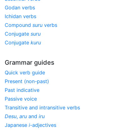
Godan verbs
Ichidan verbs
Compound
suru
verbs
Conjugate
suru
Conjugate
kuru
Grammar guides
Quick verb guide
Present (non-past)
Past indicative
Passive voice
Transitive and intransitive verbs
Desu
,
aru
and
iru
Japanese
i
-adjectives