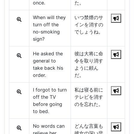
once.
た。
When will they
いつ禁煙のサ
turn off the
インを消すの
no-smoking
でしょうね。
sign?
He asked the
彼は大将に命
general to
令を取り消す
take back his
ように頼ん
order.
だ。
I forgot to turn
私は寝る前に
off the TV
テレビを消す
before going
のを忘れた。
to bed.
No words can
どんな言葉も
relieve her
彼女の深い悲