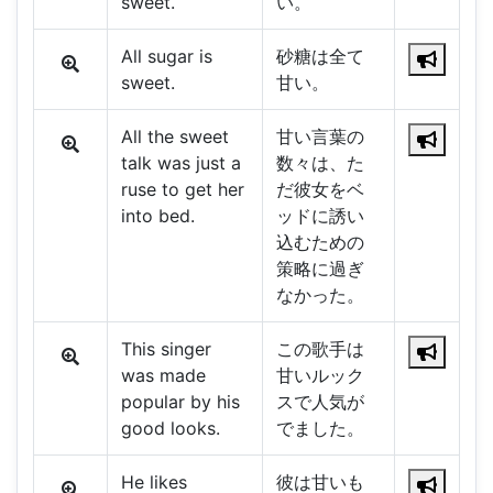
sweet.
い。
All sugar is
砂糖は全て
sweet.
甘い。
All the sweet
甘い言葉の
talk was just a
数々は、た
ruse to get her
だ彼女をベ
into bed.
ッドに誘い
込むための
策略に過ぎ
なかった。
This singer
この歌手は
was made
甘いルック
popular by his
スで人気が
good looks.
でました。
He likes
彼は甘いも