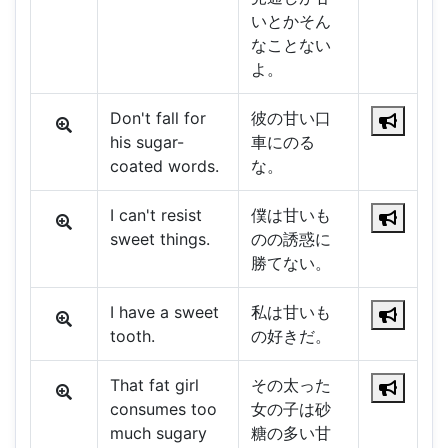
いとかそん
なことない
よ。
Don't fall for
彼の甘い口
his sugar-
車にのる
coated words.
な。
I can't resist
僕は甘いも
sweet things.
のの誘惑に
勝てない。
I have a sweet
私は甘いも
tooth.
の好きだ。
That fat girl
その太った
consumes too
女の子は砂
much sugary
糖の多い甘