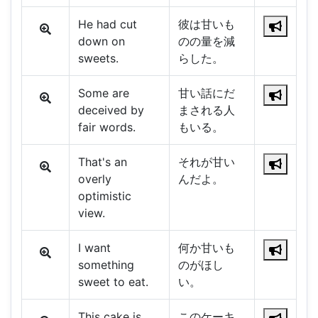
He had cut
彼は甘いも
down on
のの量を減
sweets.
らした。
Some are
甘い話にだ
deceived by
まされる人
fair words.
もいる。
That's an
それが甘い
overly
んだよ。
optimistic
view.
I want
何か甘いも
something
のがほし
sweet to eat.
い。
This cake is
このケーキ