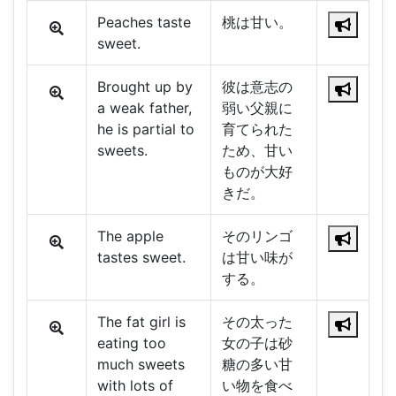
Peaches taste
桃は甘い。
sweet.
Brought up by
彼は意志の
a weak father,
弱い父親に
he is partial to
育てられた
sweets.
ため、甘い
ものが大好
きだ。
The apple
そのリンゴ
tastes sweet.
は甘い味が
する。
The fat girl is
その太った
eating too
女の子は砂
much sweets
糖の多い甘
with lots of
い物を食べ