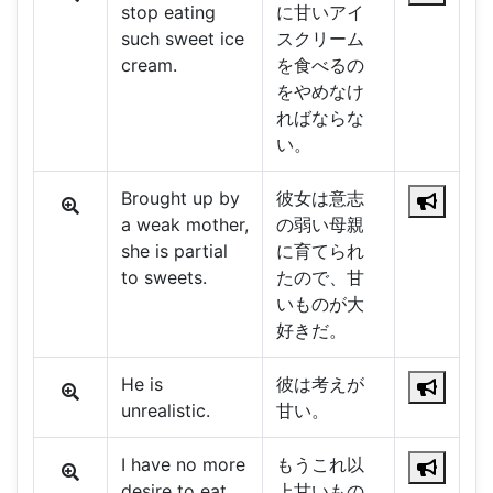
stop eating
に甘いアイ
such sweet ice
スクリーム
cream.
を食べるの
をやめなけ
ればならな
い。
Brought up by
彼女は意志
a weak mother,
の弱い母親
she is partial
に育てられ
to sweets.
たので、甘
いものが大
好きだ。
He is
彼は考えが
unrealistic.
甘い。
I have no more
もうこれ以
desire to eat
上甘いもの