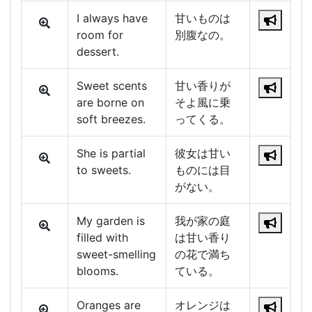
I always have
甘いものは
room for
別腹なの。
dessert.
Sweet scents
甘い香りが
are borne on
そよ風に乗
soft breezes.
ってくる。
She is partial
彼女は甘い
to sweets.
ものには目
がない。
My garden is
我が家の庭
filled with
は甘い香り
sweet-smelling
の花で満ち
blooms.
ている。
Oranges are
オレンジは