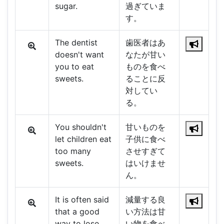
sugar.
過ぎていま
す。
The dentist
歯医者はあ
doesn't want
なたが甘い
you to eat
ものを食べ
sweets.
ることに反
対してい
る。
You shouldn't
甘いものを
let children eat
子供に食べ
too many
させすぎて
sweets.
はいけませ
ん。
It is often said
減量する良
that a good
い方法は甘
way to lose
い物を食べ