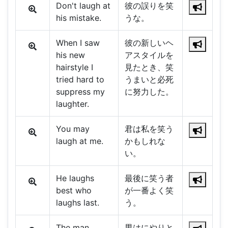
Don't laugh at
彼の誤りを笑
his mistake.
うな。
When I saw
彼の新しいヘ
his new
アスタイルを
hairstyle I
見たとき、笑
tried hard to
うまいと必死
suppress my
に努力した。
laughter.
You may
君は私を笑う
laugh at me.
かもしれな
い。
He laughs
最後に笑う者
best who
が一番よく笑
laughs last.
う。
The man
男はにやりと