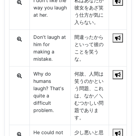
I don't like the
私はあなたが
way you laugh
彼女をあざ笑
at her.
う仕方が気に
入らない。
Don't laugh at
間違ったから
him for
といって彼の
making a
ことを笑う
mistake.
な。
Why do
何故、人間は
humans
笑うのかとい
laugh? That's
う問題、これ
quite a
は、なか／＼
difficult
むつかしい問
problem.
題でありま
す。
He could not
少し悪いと思