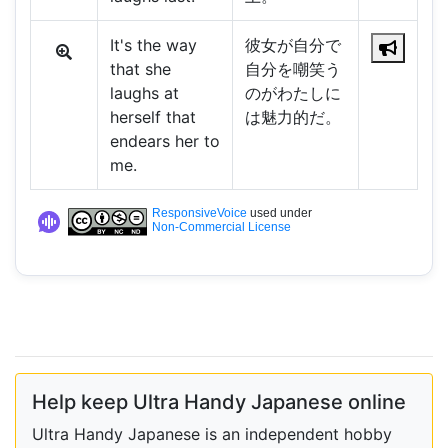
It's the way
彼女が自分で
that she
自分を嘲笑う
laughs at
のがわたしに
herself that
は魅力的だ。
endears her to
me.
ResponsiveVoice
used under
Non-Commercial License
Help keep Ultra Handy Japanese online
Ultra Handy Japanese is an independent hobby