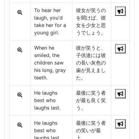
To hear her
彼女が笑うの
laugh, you'd
を聞けば、彼
take her for a
女を少女と思
young girl.
うでしょう。
When he
彼が笑うと、
smiled, the
子供達には彼
children saw
の長い灰色の
his long, gray
歯が見えまし
teeth.
た。
He laughs
最後に笑う者
best who
が最も良く笑
laughs last.
う。
He laughs
最後に笑う者
best who
の笑いが最
laughs last.
上。