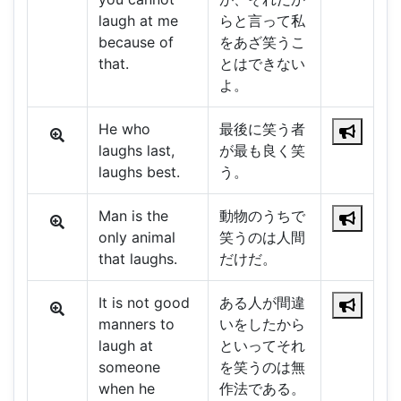
laugh at me
らと言って私
because of
をあざ笑うこ
that.
とはできない
よ。
He who
最後に笑う者
laughs last,
が最も良く笑
laughs best.
う。
Man is the
動物のうちで
only animal
笑うのは人間
that laughs.
だけだ。
It is not good
ある人が間違
manners to
いをしたから
laugh at
といってそれ
someone
を笑うのは無
when he
作法である。