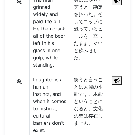
grinned
笑うと、勘定
widely and
を払った。そ
paid the bill.
してコップに
He then drank
残っているビ
all of the beer
ールを、立っ
left in his
たまま、ぐい
glass in one
と飲みほし
gulp, while
た。
standing.
Laughter is a
笑うと言うこ
human
とは人間の本
instinct, and
能です。本能
when it comes
ということに
to instinct,
なると、文化
cultural
の壁は存在し
barriers don't
ません。
exist.