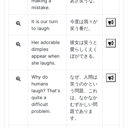
making a
あざ笑うな。
mistake.
It is our turn
今度は我々が
to laugh.
笑う番だ。
Her adorable
彼女は笑うと
dimples
愛らしくえく
appear when
ぼができる。
she laughs.
Why do
なぜ、人間は
humans
笑うのかとい
laugh? That's
う問題、これ
quite a
は、なかなか
difficult
むずかしい問
problem.
題でありま
す。