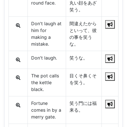
round face.
丸い顔をあざ
笑う。
Don't laugh at
間違えたから
him for
といって、彼
making a
の事を笑う
mistake.
な。
Don't laugh.
笑うな。
The pot calls
目くそ鼻くそ
the kettle
を笑う。
black.
Fortune
笑う門には福
comes in by a
来る。
merry gate.