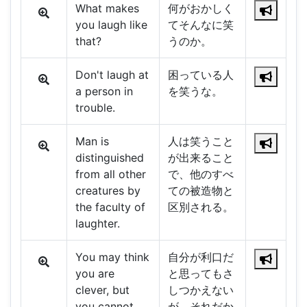
What makes
何がおかしく
you laugh like
てそんなに笑
that?
うのか。
Don't laugh at
困っている人
a person in
を笑うな。
trouble.
Man is
人は笑うこと
distinguished
が出来ること
from all other
で、他のすべ
creatures by
ての被造物と
the faculty of
区別される。
laughter.
You may think
自分が利口だ
you are
と思ってもさ
clever, but
しつかえない
you cannot
が、それだか