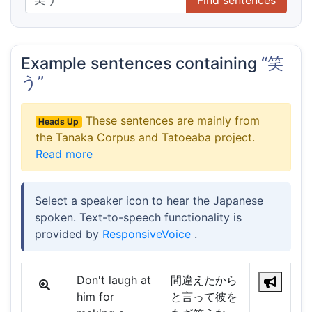
Example sentences containing
“笑
う”
These sentences are mainly from
Heads Up
the Tanaka Corpus and Tatoeaba project.
Read more
Select a speaker icon to hear the Japanese
spoken. Text-to-speech functionality is
provided by
ResponsiveVoice
.
Don't laugh at
間違えたから
him for
と言って彼を