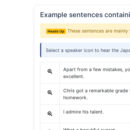
Example sentences contain
These sentences are mainly 
Heads Up
Select a speaker icon to hear the Jap
Apart from a few mistakes, y
excellent.
Chris got a remarkable grade
homework.
I admire his talent.