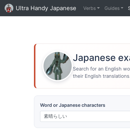
Ultra Handy Japanese
Verbs
Guides
Japanese ex
Search for an English w
their English translations
Word or Japanese characters