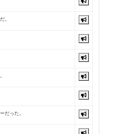
だ。
。
ーだった。