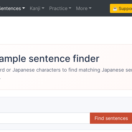
Sentences
Kanji
Practice
More
☕ Support
ample sentence finder
ord or Japanese characters to find matching Japanese s
.
Find sentences