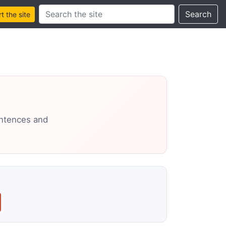
Search this site
Search
 the site
entences and