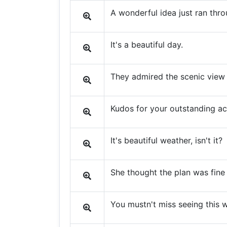
A wonderful idea just ran thr
It's a beautiful day.
They admired the scenic view f
Kudos for your outstanding a
It's beautiful weather, isn't it?
She thought the plan was fine 
You mustn't miss seeing this w