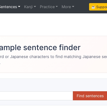
Sentences
Kanji
Practice
More
☕ Support
ample sentence finder
ord or Japanese characters to find matching Japanese s
.
Find sentences