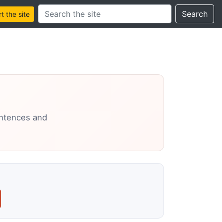
Search this site
Search
 the site
entences and