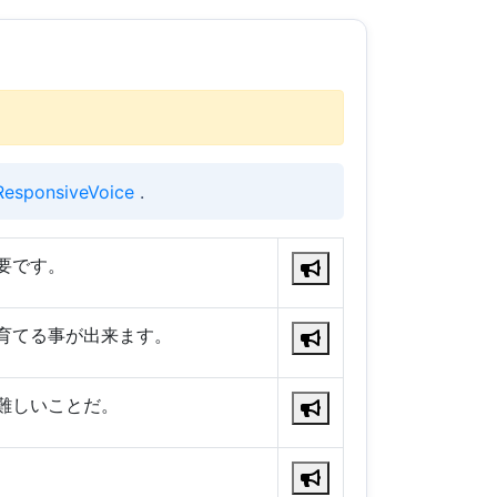
ResponsiveVoice
.
要です。
育てる事が出来ます。
難しいことだ。