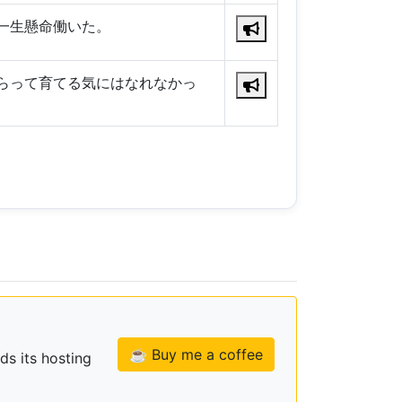
一生懸命働いた。
らって育てる気にはなれなかっ
☕ Buy me a coffee
ds its hosting