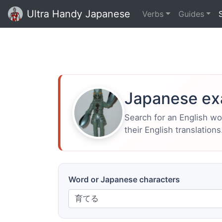
Ultra Handy Japanese
Verbs
Guides
Japanese ex
Search for an English w
their English translations
Word or Japanese characters