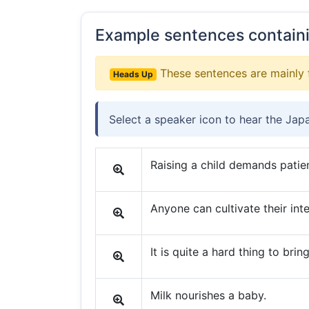
Example sentences contain
These sentences are mainly 
Heads Up
Select a speaker icon to hear the Jap
Raising a child demands patie
Anyone can cultivate their inte
It is quite a hard thing to brin
Milk nourishes a baby.