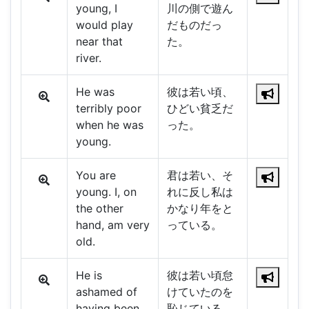
young, I
川の側で遊ん
would play
だものだっ
near that
た。
river.
He was
彼は若い頃、
terribly poor
ひどい貧乏だ
when he was
った。
young.
You are
君は若い、そ
young. I, on
れに反し私は
the other
かなり年をと
hand, am very
っている。
old.
He is
彼は若い頃怠
ashamed of
けていたのを
having been
恥じている。