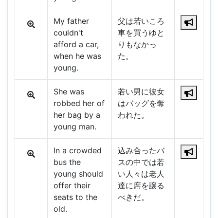
My father
父は若いころ
couldn't
車を買うゆと
afford a car,
りもなかっ
when he was
た。
young.
She was
若い男に彼女
robbed her of
はバッグを奪
her bag by a
われた。
young man.
In a crowded
込み合ったバ
bus the
スの中では若
young should
い人々は老人
offer their
達に席を譲る
seats to the
べきだ。
old.