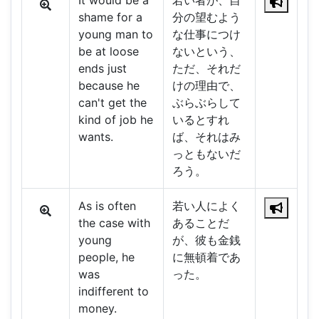
It would be a
若い者が、自
shame for a
分の望むよう
young man to
な仕事につけ
be at loose
ないという、
ends just
ただ、それだ
because he
けの理由で、
can't get the
ぶらぶらして
kind of job he
いるとすれ
wants.
ば、それはみ
っともないだ
ろう。
As is often
若い人によく
the case with
あることだ
young
が、彼も金銭
people, he
に無頓着であ
was
った。
indifferent to
money.