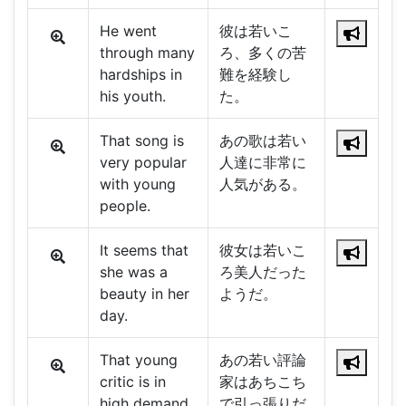
He went
彼は若いこ
through many
ろ、多くの苦
hardships in
難を経験し
his youth.
た。
That song is
あの歌は若い
very popular
人達に非常に
with young
人気がある。
people.
It seems that
彼女は若いこ
she was a
ろ美人だった
beauty in her
ようだ。
day.
That young
あの若い評論
critic is in
家はあちこち
high demand
で引っ張りだ