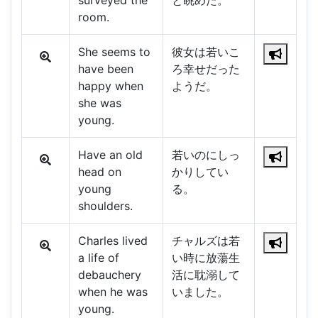
surveyed the
と眺めた。
room.
She seems to
彼女は若いこ
have been
ろ幸せだった
happy when
ようだ。
she was
young.
Have an old
若いのにしっ
head on
かりしてい
young
る。
shoulders.
Charles lived
チャルズは若
a life of
い時に放蕩生
debauchery
活に耽溺して
when he was
いました。
young.