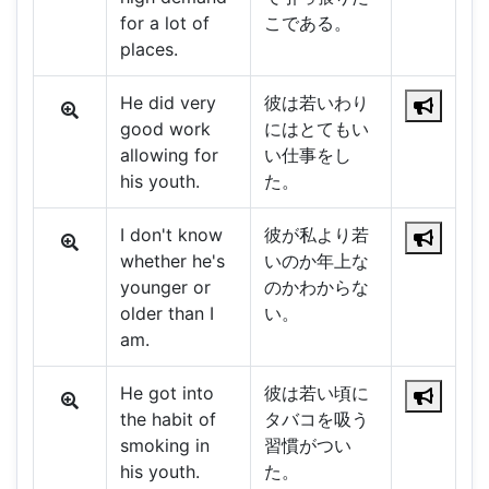
for a lot of
こである。
places.
He did very
彼は若いわり
good work
にはとてもい
allowing for
い仕事をし
his youth.
た。
I don't know
彼が私より若
whether he's
いのか年上な
younger or
のかわからな
older than I
い。
am.
He got into
彼は若い頃に
the habit of
タバコを吸う
smoking in
習慣がつい
his youth.
た。