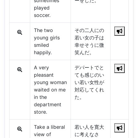
sometimes
ーをした。
played
soccer.
The two
その二人にの
young girls
若い女の子は
smiled
幸せそうに微
happily.
笑んだ。
A very
デパートでと
pleasant
ても感じのい
young woman
い若い女性が
waited on me
対応してくれ
in the
た。
department
store.
Take a liberal
若い人を寛大
view of
に考えなさ