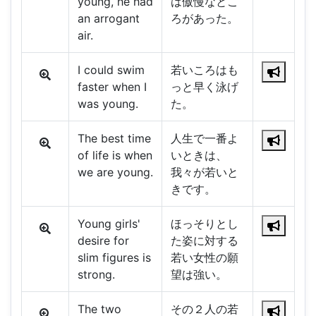
young, he had
は傲慢なとこ
an arrogant
ろがあった。
air.
I could swim
若いころはも
faster when I
っと早く泳げ
was young.
た。
The best time
人生で一番よ
of life is when
いときは、
we are young.
我々が若いと
きです。
Young girls'
ほっそりとし
desire for
た姿に対する
slim figures is
若い女性の願
strong.
望は強い。
The two
その２人の若