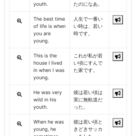
youth.
たのになあ。
The best time
人生で一番い
of life is when
い時は、若い
you are
時です。
young.
This is the
これが私が若
house I lived
い頃にすんで
in when I was
た家です。
young.
He was very
彼は若い頃は
wild in his
実に無軌道だ
youth.
った。
When he was
彼は若い頃と
young, he
きどきサッカ