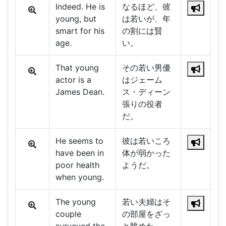
Indeed. He is
なるほど、彼
young, but
は若いが、年
smart for his
の割には賢
age.
い。
That young
その若い男優
actor is a
はジェーム
James Dean.
ス・ディーン
張りの役者
だ。
He seems to
彼は若いころ
have been in
体が弱かった
poor health
ようだ。
when young.
The young
若い夫婦はそ
couple
の部屋をざっ