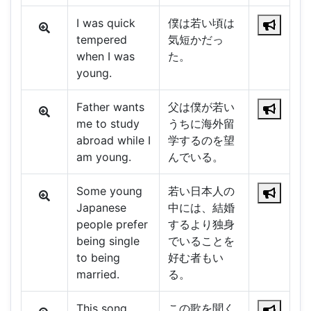
I was quick
僕は若い頃は
tempered
気短かだっ
when I was
た。
young.
Father wants
父は僕が若い
me to study
うちに海外留
abroad while I
学するのを望
am young.
んでいる。
Some young
若い日本人の
Japanese
中には、結婚
people prefer
するより独身
being single
でいることを
to being
好む者もい
married.
る。
This song
この歌を聞く