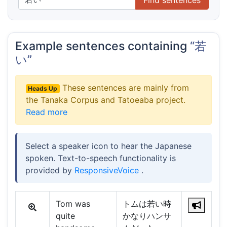
Example sentences containing
“若
い”
These sentences are mainly from
Heads Up
the Tanaka Corpus and Tatoeaba project.
Read more
Select a speaker icon to hear the Japanese
spoken. Text-to-speech functionality is
provided by
ResponsiveVoice
.
Tom was
トムは若い時
quite
かなりハンサ