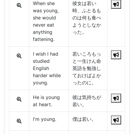
When she
彼女は若い
was young,
時、ふとるも
she would
のは何も食べ
never eat
ようとしなか
anything
った。
fattening.
I wish I had
若いころもっ
studied
と一生けん命
English
英語を勉強し
harder while
ておけばよか
young.
ったのに。
He is young
彼は気持ちが
at heart.
若い。
I'm young.
僕は若い。