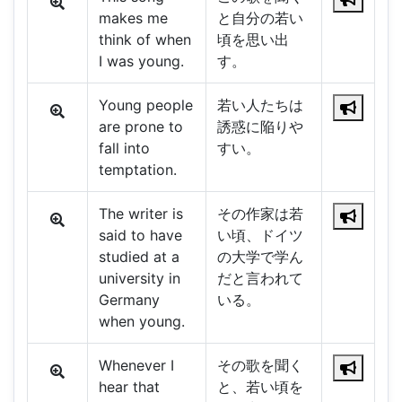
makes me
と自分の若い
think of when
頃を思い出
I was young.
す。
Young people
若い人たちは
are prone to
誘惑に陥りや
fall into
すい。
temptation.
The writer is
その作家は若
said to have
い頃、ドイツ
studied at a
の大学で学ん
university in
だと言われて
Germany
いる。
when young.
Whenever I
その歌を聞く
hear that
と、若い頃を