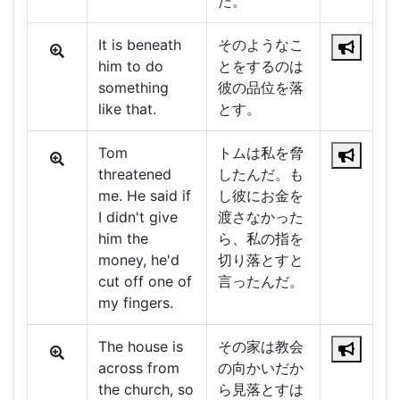
た。
It is beneath
そのようなこ
him to do
とをするのは
something
彼の品位を落
like that.
とす。
Tom
トムは私を脅
threatened
したんだ。も
me. He said if
し彼にお金を
I didn't give
渡さなかった
him the
ら、私の指を
money, he'd
切り落とすと
cut off one of
言ったんだ。
my fingers.
The house is
その家は教会
across from
の向かいだか
the church, so
ら見落とすは