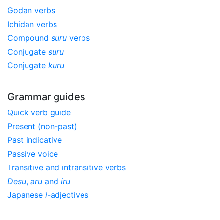
Godan verbs
Ichidan verbs
Compound
suru
verbs
Conjugate
suru
Conjugate
kuru
Grammar guides
Quick verb guide
Present (non-past)
Past indicative
Passive voice
Transitive and intransitive verbs
Desu
,
aru
and
iru
Japanese
i
-adjectives