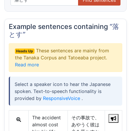
Example sentences containing
“落
とす”
These sentences are mainly from
Heads Up
the Tanaka Corpus and Tatoeaba project.
Read more
Select a speaker icon to hear the Japanese
spoken. Text-to-speech functionality is
provided by
ResponsiveVoice
.
The accident
その事故で、
almost cost
あやうく彼は