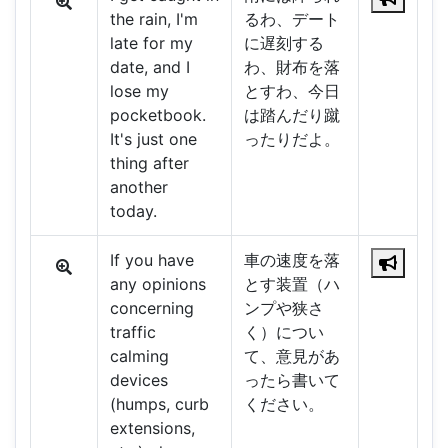
the rain, I'm
るわ、デート
late for my
に遅刻する
date, and I
わ、財布を落
lose my
とすわ、今日
pocketbook.
は踏んだり蹴
It's just one
ったりだよ。
thing after
another
today.
If you have
車の速度を落
any opinions
とす装置（ハ
concerning
ンプや狭さ
traffic
く）につい
calming
て、意見があ
devices
ったら書いて
(humps, curb
ください。
extensions,