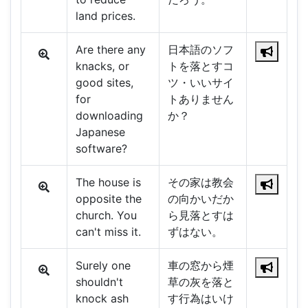
land prices.
Are there any
日本語のソフ
knacks, or
トを落とすコ
good sites,
ツ・いいサイ
for
トありません
downloading
か？
Japanese
software?
The house is
その家は教会
opposite the
の向かいだか
church. You
ら見落とすは
can't miss it.
ずはない。
Surely one
車の窓から煙
shouldn't
草の灰を落と
knock ash
す行為はいけ