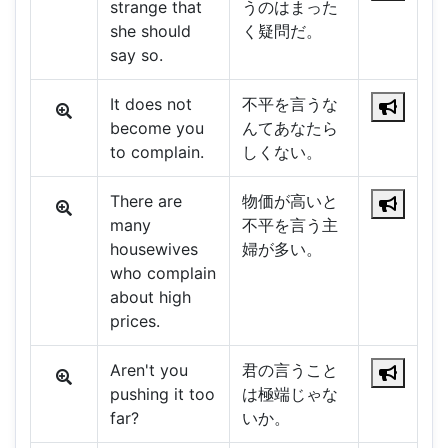
strange that
うのはまった
she should
く疑問だ。
say so.
It does not
不平を言うな
become you
んてあなたら
to complain.
しくない。
There are
物価が高いと
many
不平を言う主
housewives
婦が多い。
who complain
about high
prices.
Aren't you
君の言うこと
pushing it too
は極端じゃな
far?
いか。