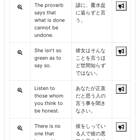
The proverb
諺に、覆水盆
says that
に返らずと言
what is done
う。
cannot be
undone.
She isn't so
彼女はそんな
green as to
ことを言うほ
say so.
ど世間知らず
ではない。
Listen to
あなたが正直
those whom
だと思う人の
you think to
言う事を聞き
be honest.
なさい。
There is no
彼をしってい
one that
る人で彼の悪