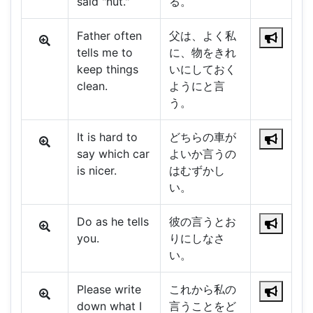
said "nut."
る。
Father often
父は、よく私
tells me to
に、物をきれ
keep things
いにしておく
clean.
ようにと言
う。
It is hard to
どちらの車が
say which car
よいか言うの
is nicer.
はむずかし
い。
Do as he tells
彼の言うとお
you.
りにしなさ
い。
Please write
これから私の
down what I
言うことをど