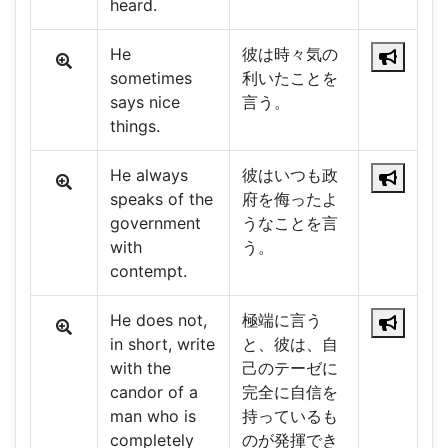
heard.
He
彼は時々気の
sometimes
利いたことを
says nice
言う。
things.
He always
彼はいつも政
speaks of the
府を侮ったよ
government
うなことを言
with
う。
contempt.
He does not,
極端に言う
in short, write
と、彼は、自
with the
己のテーゼに
candor of a
完全に自信を
man who is
持っているも
completely
のが発揮でき