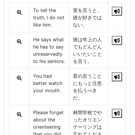
To tell the
実を言うと、
truth, I do not
彼が好きでは
like him.
ない。
He says what
彼は年上の人
he has to say
でもどんどん
unreservedly
いいたいこと
to his seniors.
を言う。
You had
君の言うこと
better watch
にもっと注意
your mouth.
を払うべき
だ。
Please forget
林間学校でや
about the
ったオリエン
orienteering
テーリングは
that you did
忘れてくださ