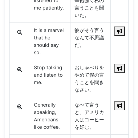
listened to
辛抱強く私の
me patiently.
言うことを聞
いた。
It is a marvel
彼がそう言う
that he
なんて不思議
should say
だ。
so.
Stop talking
おしゃべりを
and listen to
やめて僕の言
me.
うことを聞き
なさい。
Generally
なべて言う
speaking,
と、アメリカ
Americans
人はコーヒー
like coffee.
を好む。