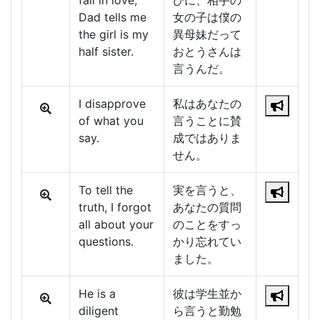
fall in love,
びに、相手の
Dad tells me
女の子は僕の
the girl is my
異母妹だって
half sister.
おとうさんは
言うんだ。
I disapprove
私はあなたの
of what you
言うことに賛
say.
成ではありま
せん。
To tell the
実を言うと、
truth, I forgot
あなたの質問
all about your
のことをすっ
questions.
かり忘れてい
ました。
He is a
彼は学生並か
diligent
ら言うと勤勉