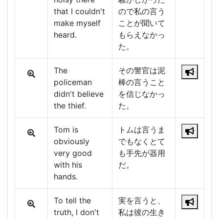
that I couldn't
ので私の言う
make myself
ことが聞いて
heard.
もらえなかっ
た。
The
その警官は泥
policeman
棒の言うこと
didn't believe
を信じなかっ
the thief.
た。
Tom is
トムは言うま
obviously
でもなくとて
very good
も手先が器用
with his
だ。
hands.
To tell the
実を言うと、
truth, I don't
私は彼の生き