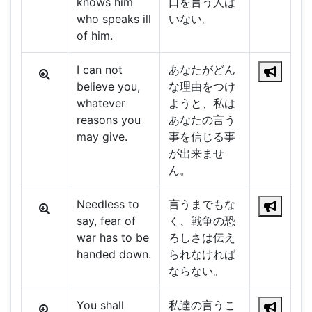
knows him
口を言う人は
who speaks ill
いない。
of him.
I can not
あなたがどん
believe you,
な理由をつけ
whatever
ようと、私は
reasons you
あなたの言う
may give.
事を信じる事
が出来ませ
ん。
Needless to
言うまでもな
say, fear of
く、戦争の恐
war has to be
ろしさは伝え
handed down.
られなければ
ならない。
You shall
私達の言うこ