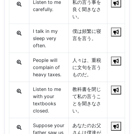
Listen to me
私の言う事を
carefully.
良く聞きなさ
い。
I talk in my
僕は頻繁に寝
sleep very
言を言う。
often.
People will
人々は、重税
complain of
に文句を言う
heavy taxes.
ものだ。
Listen to me
教科書を閉じ
with your
て私の言うこ
textbooks
とを聞きなさ
closed.
い。
Suppose your
あなたのお父
father saw us
さんは僕達が