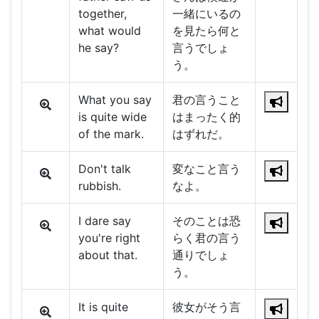
together,
一緒にいるの
what would
を見たら何と
he say?
言うでしょ
う。
What you say
君の言うこと
is quite wide
はまったく的
of the mark.
はずれだ。
Don't talk
変なこと言う
rubbish.
なよ。
I dare say
そのことは恐
you're right
らく君の言う
about that.
通りでしょ
う。
It is quite
彼女がそう言