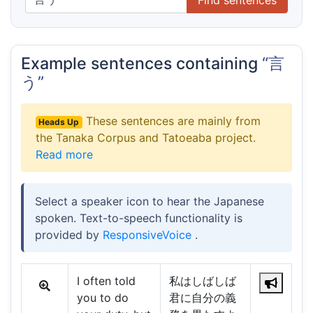
Example sentences containing
“言
う”
These sentences are mainly from
Heads Up
the Tanaka Corpus and Tatoeaba project.
Read more
Select a speaker icon to hear the Japanese
spoken. Text-to-speech functionality is
provided by
ResponsiveVoice
.
I often told
私はしばしば
you to do
君に自分の義