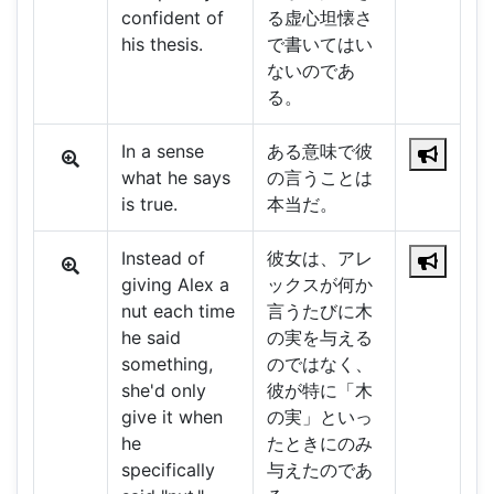
confident of
る虚心坦懐さ
his thesis.
で書いてはい
ないのであ
る。
In a sense
ある意味で彼
what he says
の言うことは
is true.
本当だ。
Instead of
彼女は、アレ
giving Alex a
ックスが何か
nut each time
言うたびに木
he said
の実を与える
something,
のではなく、
she'd only
彼が特に「木
give it when
の実」といっ
he
たときにのみ
specifically
与えたのであ