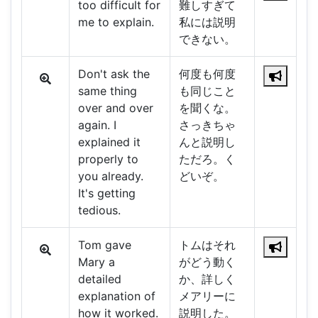
too difficult for
難しすぎて
me to explain.
私には説明
できない。
Don't ask the
何度も何度
same thing
も同じこと
over and over
を聞くな。
again. I
さっきちゃ
explained it
んと説明し
properly to
ただろ。く
you already.
どいぞ。
It's getting
tedious.
Tom gave
トムはそれ
Mary a
がどう動く
detailed
か、詳しく
explanation of
メアリーに
how it worked.
説明した。