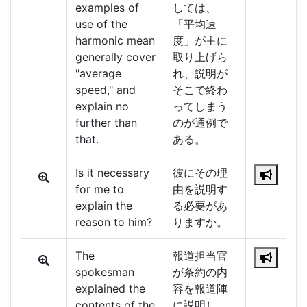
examples of
しては、
use of the
「平均速
harmonic mean
度」が主に
generally cover
取り上げら
"average
れ、説明が
speed," and
そこで終わ
explain no
ってしまう
further than
のが通例で
that.
ある。
Is it necessary
彼にその理
for me to
由を説明す
explain the
る必要があ
reason to him?
りますか。
The
報道担当官
spokesman
が条約の内
explained the
容を報道陣
contents of the
に説明し