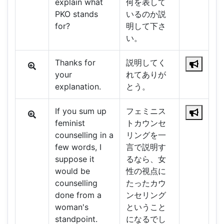
explain what
何を表して
PKO stands
いるのか説
for?
明して下さ
い。
Thanks for
説明してく
your
れてありが
explanation.
とう。
If you sum up
フェミニス
feminist
トカウンセ
counselling in a
リングを一
few words, I
言で説明す
suppose it
るなら、女
would be
性の視点に
counselling
たったカウ
done from a
ンセリング
woman's
ということ
standpoint.
になるでし