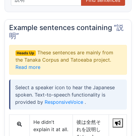
Example sentences containing
“説
明”
These sentences are mainly from
Heads Up
the Tanaka Corpus and Tatoeaba project.
Read more
Select a speaker icon to hear the Japanese
spoken. Text-to-speech functionality is
provided by
ResponsiveVoice
.
He didn't
彼は全然そ
explain it at all.
れを説明し