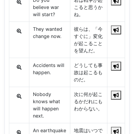
Do you
君は戦争が起
believe war
こると思うか
will start?
ね。
They wanted
彼らは、「今
change now.
すぐに」変化
が起こること
を望んだ。
Accidents will
どうしても事
happen.
故は起こるも
のだ。
Nobody
次に何が起こ
knows what
るかだれにも
will happen
わからない。
next.
An earthquake
地震はいつで