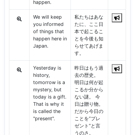
happen.
We will keep
私たちはあな
you informed
たに、ここ日
of things that
本で起こるこ
happen here in
とを今後も知
Japan.
らせてあげま
す。
Yesterday is
昨日はもう過
history,
去の歴史。
tomorrow is a
明日は何が起
mystery, but
こるか分から
today is a gift.
ない謎。 今
That is why it
日は贈り物。
is called the
だから今日の
"present".
ことを”プレ
ゼント”と言
うのさ。