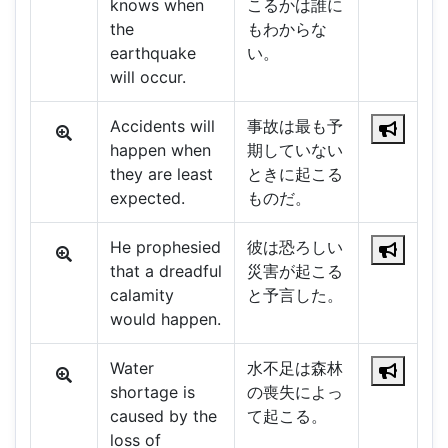
knows when
こるかは誰に
the
もわからな
earthquake
い。
will occur.
Accidents will
事故は最も予
happen when
期していない
they are least
ときに起こる
expected.
ものだ。
He prophesied
彼は恐ろしい
that a dreadful
災害が起こる
calamity
と予言した。
would happen.
Water
水不足は森林
shortage is
の喪失によっ
caused by the
て起こる。
loss of