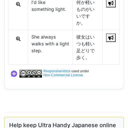
I'd like
何か軽い
something light.
ものがい
いです
か。
She always
彼女はい
walks with a light
つも軽い
step.
足どりで
歩く。
ResponsiveVoice
used under
Non-Commercial License
Help keep Ultra Handy Japanese online