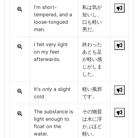
I'm short-
私は気が
tempered, and a
短いし、
loose-tongued
口も軽い
man.
男だ。
I felt very light
終わった
on my feet
あとも足
afterwards.
が軽い感
じがしま
した。
It's only a slight
軽い風邪
cold.
です。
The substance is
その物質
light enough to
は水に浮
float on the
かぶほど
water.
軽い。