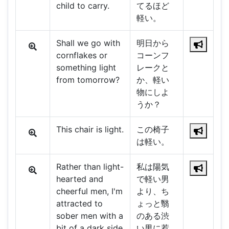
child to carry.
てるほど
軽い。
Shall we go with
明日から
cornflakes or
コーンフ
something light
レークと
from tomorrow?
か、軽い
物にしよ
うか？
This chair is light.
この椅子
は軽い。
Rather than light-
私は陽気
hearted and
で軽い男
cheerful men, I'm
より、ち
attracted to
ょっと翳
sober men with a
のある渋
bit of a dark side
い男に惹