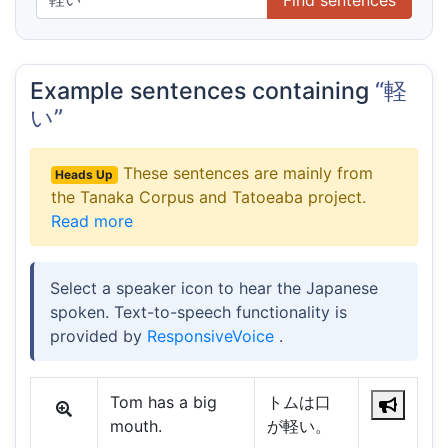
Example sentences containing
“軽
い”
These sentences are mainly from
Heads Up
the Tanaka Corpus and Tatoeaba project.
Read more
Select a speaker icon to hear the Japanese
spoken. Text-to-speech functionality is
provided by
ResponsiveVoice
.
Tom has a big
トムは口
mouth.
が軽い。