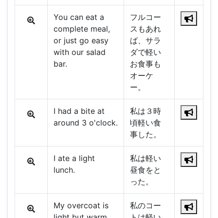
You can eat a
フルコー
complete meal,
スもあれ
or just go easy
ば、サラ
with our salad
ダで軽い
bar.
お食事も
オーケ
ー。
I had a bite at
私は３時
around 3 o'clock.
頃軽い食
事した。
I ate a light
私は軽い
lunch.
昼食をと
った。
My overcoat is
私のコー
light but warm.
トは軽い