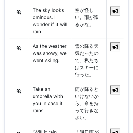
The sky looks
空が怪し
ominous. I
い。雨が降
wonder if it will
るかな。
rain.
As the weather
雪の降る天
was snowy, we
気だったの
went skiing.
で、私たち
はスキーに
行った。
Take an
雨が降ると
umbrella with
いけないか
you in case it
ら、傘を持
rains.
って行きな
さい。
"Will it rain
「明日雨が