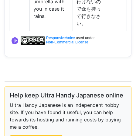
umbrella with
行けないの
you in case it
で傘を持っ
rains.
て行きなさ
い。
ResponsiveVoice
used under
Non-Commercial License
Help keep Ultra Handy Japanese online
Ultra Handy Japanese is an independent hobby
site. If you have found it useful, you can help
towards its hosting and running costs by buying
me a coffee.