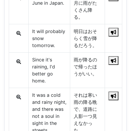
June in Japan.
月に雨がた
くさん降
る。
It will probably
明日はおそ
snow
らく雪が降
tomorrow.
るだろう。
Since it's
雨が降るの
raining, I'd
で帰ったほ
better go
うがいい。
home.
It was a cold
それは寒い
and rainy night,
雨の降る晩
and there was
で、道路に
not a soul in
人影一つ見
sight in the
えなかっ
streets.
た。