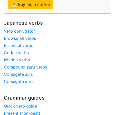
☕ Buy me a coffee
Japanese verbs
Verb conjugator
Browse all verbs
Essential verbs
Godan verbs
Ichidan verbs
Compound
suru
verbs
Conjugate
suru
Conjugate
kuru
Grammar guides
Quick verb guide
Present (non-past)