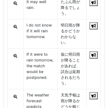
It may well
たぶん雨が
rain.
降るでしょ
う。
I do not know
明日雨が降
if it will rain
るかどうか
tomorrow.
わからな
い。
If it were to
仮に明日雨
rain tomorrow,
が降ること
the match
があれば、
would be
試合は延期
postponed.
されるだろ
う。
The weather
天気予報は
forecast
雨が降るか
predicts
どうか報じ