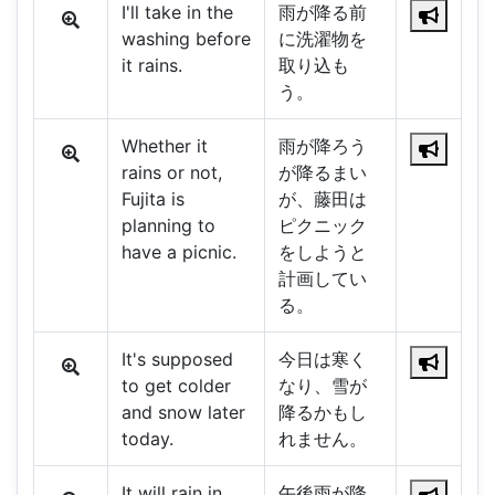
I'll take in the
雨が降る前
washing before
に洗濯物を
it rains.
取り込も
う。
Whether it
雨が降ろう
rains or not,
が降るまい
Fujita is
が、藤田は
planning to
ピクニック
have a picnic.
をしようと
計画してい
る。
It's supposed
今日は寒く
to get colder
なり、雪が
and snow later
降るかもし
today.
れません。
It will rain in
午後雨が降