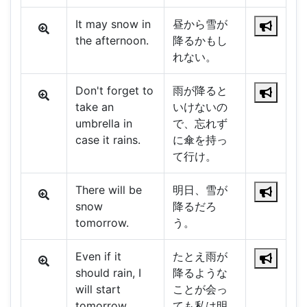
It may snow in
昼から雪が
the afternoon.
降るかもし
れない。
Don't forget to
雨が降ると
take an
いけないの
umbrella in
で、忘れず
case it rains.
に傘を持っ
て行け。
There will be
明日、雪が
snow
降るだろ
tomorrow.
う。
Even if it
たとえ雨が
should rain, I
降るような
will start
ことが会っ
tomorrow.
ても私は明