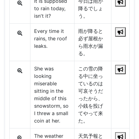
It is supposed
今日は雨が
to rain today,
降るでしょ
isn't it?
う。
Every time it
雨が降ると
rains, the roof
必ず屋根か
leaks.
ら雨水が漏
る。
She was
この雪の降
looking
る中に坐っ
miserable
ているのは
sitting in the
可哀そうだ
middle of this
ったから、
snowstorm, so
小銭を投げ
I threw a small
てやって来
coin at her.
た。
The weather
天気予報と