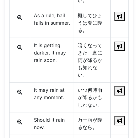
い。
As a rule, hail
概してひょ
falls in summer.
うは夏に降
る。
It is getting
暗くなって
darker. It may
きた。直に
rain soon.
雨が降るか
も知れな
い。
It may rain at
いつ何時雨
any moment.
が降るかも
しれない。
Should it rain
万一雨が降
now.
るなら。