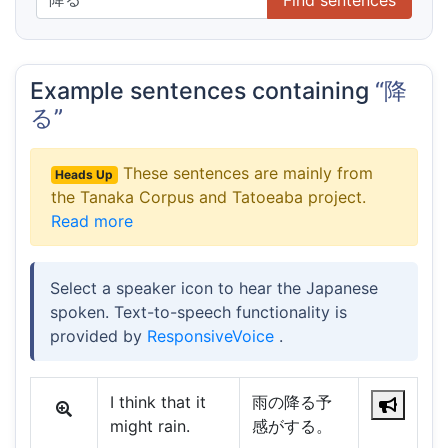
Example sentences containing
“降
る”
These sentences are mainly from
Heads Up
the Tanaka Corpus and Tatoeaba project.
Read more
Select a speaker icon to hear the Japanese
spoken. Text-to-speech functionality is
provided by
ResponsiveVoice
.
I think that it
雨の降る予
might rain.
感がする。