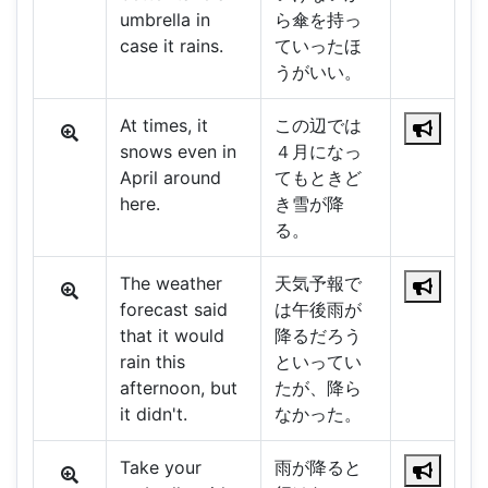
umbrella in
ら傘を持っ
case it rains.
ていったほ
うがいい。
At times, it
この辺では
snows even in
４月になっ
April around
てもときど
here.
き雪が降
る。
The weather
天気予報で
forecast said
は午後雨が
that it would
降るだろう
rain this
といってい
afternoon, but
たが、降ら
it didn't.
なかった。
Take your
雨が降ると