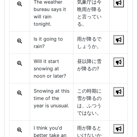
The weather
気象庁は今
bureau says it
晩雨が降る
will rain
と言ってい
tonight.
る。
Is it going to
雨が降るで
rain?
しょうか。
Will it start
昼以降に雪
snowing at
が降るの?
noon or later?
Snowing at this
この時期に
time of the
雪が降るの
year is unusual.
は、ふつう
ではない。
I think you'd
雨が降ると
better take an
いけないか