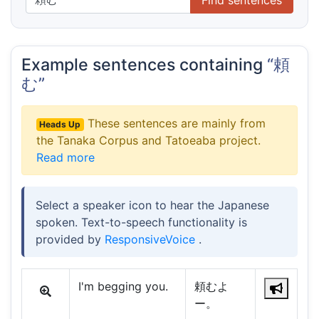
Example sentences containing
“頼
む”
These sentences are mainly from
Heads Up
the Tanaka Corpus and Tatoeaba project.
Read more
Select a speaker icon to hear the Japanese
spoken. Text-to-speech functionality is
provided by
ResponsiveVoice
.
I'm begging you.
頼むよ
ー。