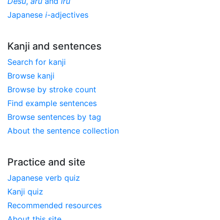
Desu
,
aru
and
iru
Japanese
i
-adjectives
Kanji and sentences
Search for kanji
Browse kanji
Browse by stroke count
Find example sentences
Browse sentences by tag
About the sentence collection
Practice and site
Japanese verb quiz
Kanji quiz
Recommended resources
About this site