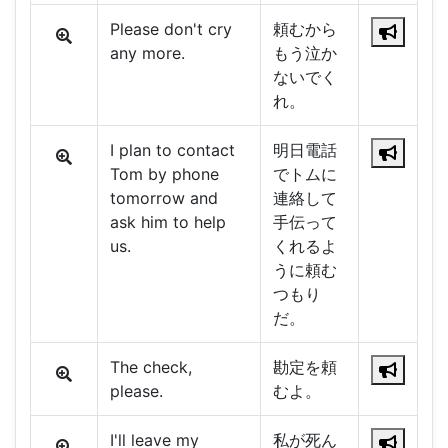
Please don't cry
頼むから
any more.
もう泣か
ないでく
れ。
I plan to contact
明日電話
Tom by phone
でトムに
tomorrow and
連絡して
ask him to help
手伝って
us.
くれるよ
うに頼む
つもり
だ。
The check,
勘定を頼
please.
むよ。
I'll leave my
私が死ん