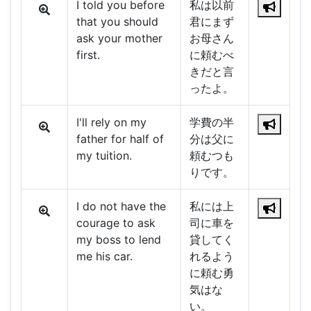
I told you before
私は以前
that you should
君にまず
ask your mother
お母さん
first.
に頼むべ
きだと言
ったよ。
I'll rely on my
学費の半
father for half of
分は父に
my tuition.
頼むつも
りです。
I do not have the
私には上
courage to ask
司に車を
my boss to lend
貸してく
me his car.
れるよう
に頼む勇
気はな
い。