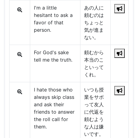
I'm a little
あの人に
hesitant to ask a
頼むのは
favor of that
ちょっと
person.
気が進ま
ない。
For God's sake
頼むから
tell me the truth.
本当のこ
といって
くれ。
I hate those who
いつも授
always skip class
業をサボ
and ask their
って友人
friends to answer
に代返を
the roll call for
頼むよう
them.
な人は嫌
いです。