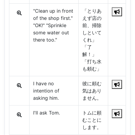
"Clean up in front
「とりあ
of the shop first."
えず店の
"OK!" "Sprinkle
前、掃除
some water out
しといて
there too."
くれ」
「了
解！」
「打ち水
も頼む」
I have no
彼に頼む
intention of
気はあり
asking him.
ません。
I'll ask Tom.
トムに頼
むことに
します。