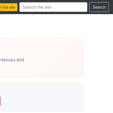
Search this site
Search
 the site
entences and