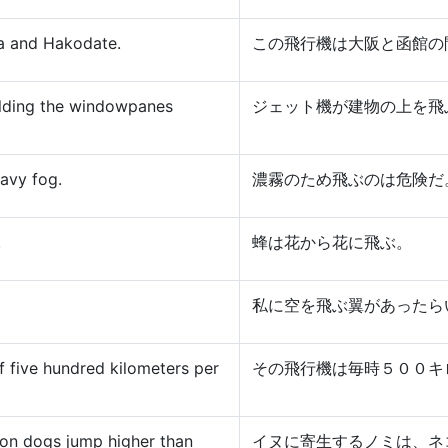
ka and Hakodate.
この飛行機は大阪と函館の
ilding the windowpanes
ジェット機が建物の上を飛
eavy fog.
濃霧のため飛ぶのは危険だ
.
蜂は花から花に飛ぶ。
私に空を飛ぶ翼があったら
of five hundred kilometers per
その飛行機は毎時５００キ
g on dogs jump higher than
イヌに寄生するノミは、ネ