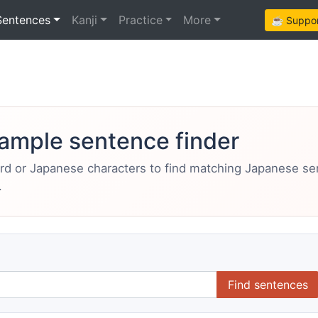
Sentences
Kanji
Practice
More
☕ Support
ample sentence finder
ord or Japanese characters to find matching Japanese s
.
Find sentences