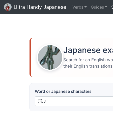
Ultra Handy Japanese
Verbs
Guides
Japanese ex
Search for an English w
their English translations
Word or Japanese characters