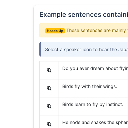
Example sentences contain
These sentences are mainly 
Heads Up
Select a speaker icon to hear the Jap
Do you ever dream about flyi
Birds fly with their wings.
Birds learn to fly by instinct.
He nods and shakes the spher