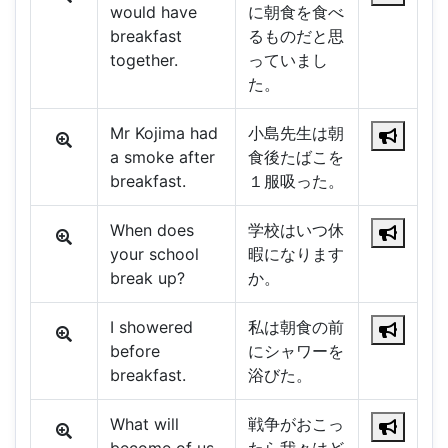
would have
に朝食を食べ
breakfast
るものだと思
together.
っていまし
た。
Mr Kojima had
小島先生は朝
a smoke after
食後たばこを
breakfast.
１服吸った。
When does
学校はいつ休
your school
暇になります
break up?
か。
I showered
私は朝食の前
before
にシャワーを
breakfast.
浴びた。
What will
戦争がおこっ