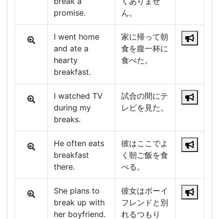
break a
くありませ
promise.
ん。
I went home
家に帰って朝
and ate a
食を腹一杯に
hearty
食べた。
breakfast.
I watched TV
試合の間にテ
during my
レビを見た。
breaks.
He often eats
彼はここでよ
breakfast
く朝ご飯を食
there.
べる。
She plans to
彼女はボーイ
break up with
フレンドと別
her boyfriend.
れるつもり