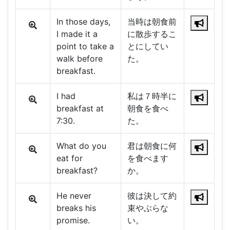
In those days,
当時は朝食前
I made it a
に散歩するこ
point to take a
とにしてい
walk before
た。
breakfast.
I had
私は７時半に
breakfast at
朝食を食べ
7:30.
た。
What do you
君は朝食に何
eat for
を食べます
breakfast?
か。
He never
彼は決して約
breaks his
束やぶらな
promise.
い。