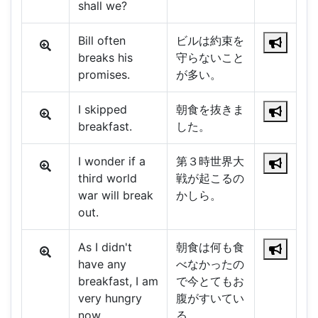
shall we?
Bill often
ビルは約束を
breaks his
守らないこと
promises.
が多い。
I skipped
朝食を抜きま
breakfast.
した。
I wonder if a
第３時世界大
third world
戦が起こるの
war will break
かしら。
out.
As I didn't
朝食は何も食
have any
べなかったの
breakfast, I am
で今とてもお
very hungry
腹がすいてい
now.
る。