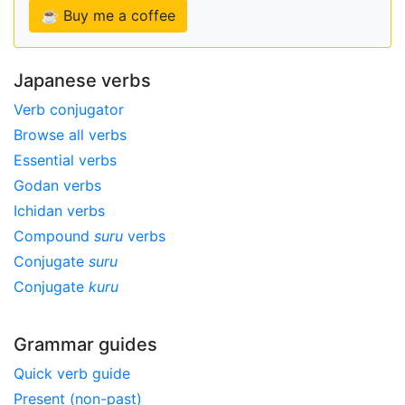
☕ Buy me a coffee
Japanese verbs
Verb conjugator
Browse all verbs
Essential verbs
Godan verbs
Ichidan verbs
Compound
suru
verbs
Conjugate
suru
Conjugate
kuru
Grammar guides
Quick verb guide
Present (non-past)