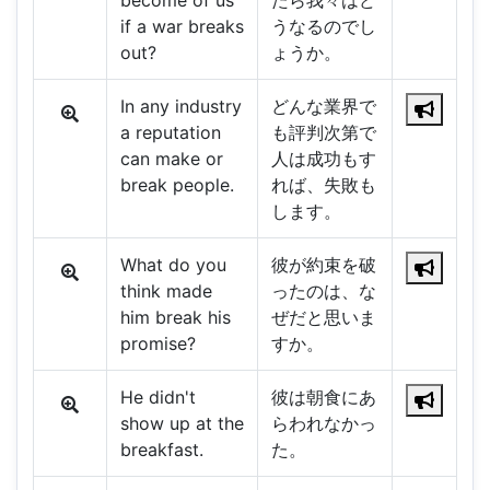
become of us
たら我々はど
if a war breaks
うなるのでし
out?
ょうか。
In any industry
どんな業界で
a reputation
も評判次第で
can make or
人は成功もす
break people.
れば、失敗も
します。
What do you
彼が約束を破
think made
ったのは、な
him break his
ぜだと思いま
promise?
すか。
He didn't
彼は朝食にあ
show up at the
らわれなかっ
breakfast.
た。