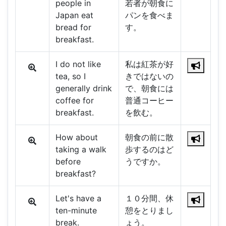
people in
若者が朝食に
Japan eat
パンを食べま
bread for
す。
breakfast.
I do not like
私は紅茶が好
tea, so I
きではないの
generally drink
で、朝食には
coffee for
普通コーヒー
breakfast.
を飲む。
How about
朝食の前に散
taking a walk
歩するのはど
before
うですか。
breakfast?
Let's have a
１０分間、休
ten-minute
憩をとりまし
break.
ょう。