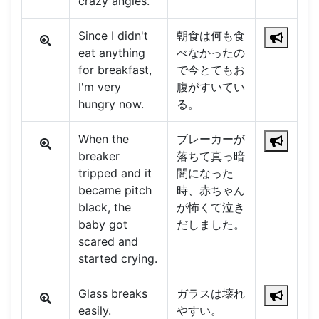
crazy angles.
Since I didn't
朝食は何も食
eat anything
べなかったの
for breakfast,
で今とてもお
I'm very
腹がすいてい
hungry now.
る。
When the
ブレーカーが
breaker
落ちて真っ暗
tripped and it
闇になった
became pitch
時、赤ちゃん
black, the
が怖くて泣き
baby got
だしました。
scared and
started crying.
Glass breaks
ガラスは壊れ
easily.
やすい。