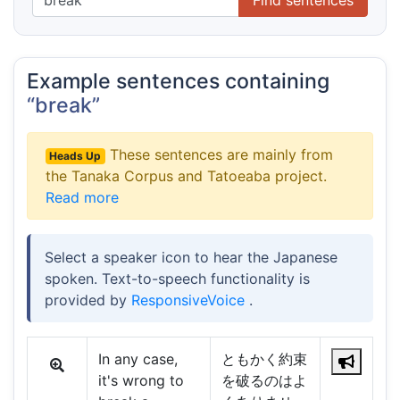
Example sentences containing
“break”
These sentences are mainly from
Heads Up
the Tanaka Corpus and Tatoeaba project.
Read more
Select a speaker icon to hear the Japanese
spoken. Text-to-speech functionality is
provided by
ResponsiveVoice
.
In any case,
ともかく約束
it's wrong to
を破るのはよ