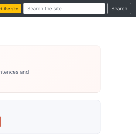
Search this site
Search
 the site
entences and