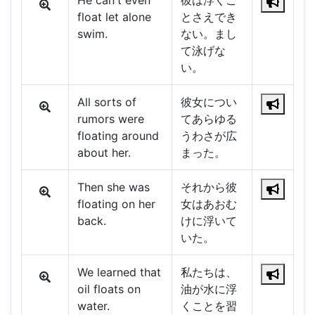
He can't even
彼は浮くこ
float let alone
とさえでき
swim.
ない。まし
て泳げな
い。
All sorts of
彼女につい
rumors were
てあらゆる
floating around
うわさが広
about her.
まった。
Then she was
それから彼
floating on her
女はあおむ
back.
けに浮いて
いた。
We learned that
私たちは、
oil floats on
油が水に浮
water.
くことを習