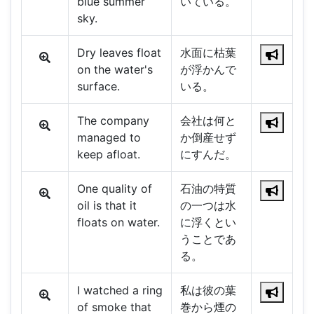
blue summer
いている。
sky.
Dry leaves float
水面に枯葉
on the water's
が浮かんで
surface.
いる。
The company
会社は何と
managed to
か倒産せず
keep afloat.
にすんだ。
One quality of
石油の特質
oil is that it
の一つは水
floats on water.
に浮くとい
うことであ
る。
I watched a ring
私は彼の葉
of smoke that
巻から煙の