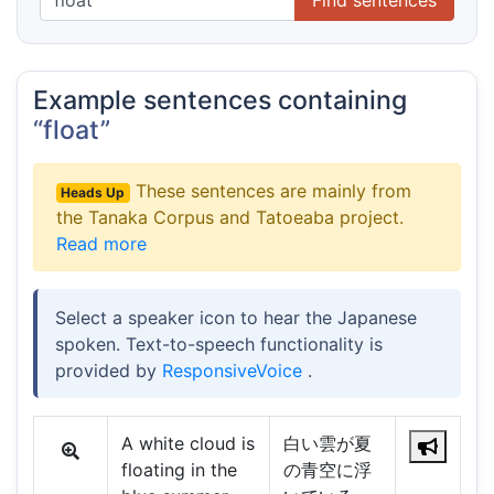
Example sentences containing
“float”
These sentences are mainly from
Heads Up
the Tanaka Corpus and Tatoeaba project.
Read more
Select a speaker icon to hear the Japanese
spoken. Text-to-speech functionality is
provided by
ResponsiveVoice
.
A white cloud is
白い雲が夏
floating in the
の青空に浮