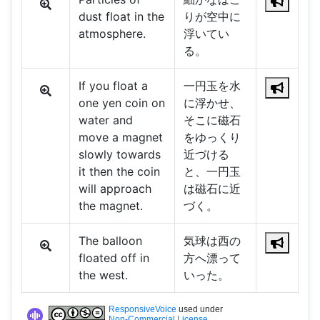
dust float in the
りが空中に
atmosphere.
浮いてい
る。
If you float a
一円玉を水
one yen coin on
に浮かせ、
water and
そこに磁石
move a magnet
をゆっくり
slowly towards
近づける
it then the coin
と、一円玉
will approach
は磁石に近
the magnet.
づく。
The balloon
気球は西の
floated off in
方へ漂って
the west.
いった。
ResponsiveVoice
used under
Non-Commercial License