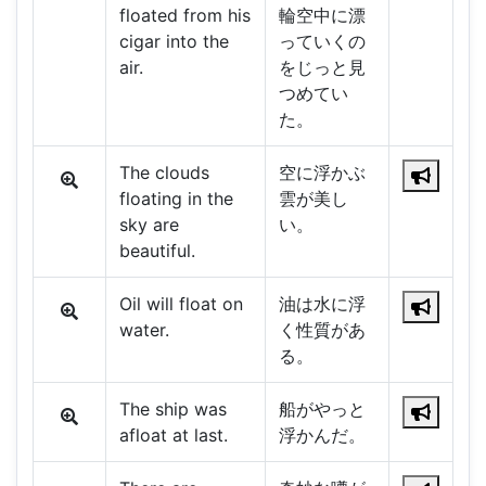
floated from his
輪空中に漂
cigar into the
っていくの
air.
をじっと見
つめてい
た。
The clouds
空に浮かぶ
floating in the
雲が美し
sky are
い。
beautiful.
Oil will float on
油は水に浮
water.
く性質があ
る。
The ship was
船がやっと
afloat at last.
浮かんだ。