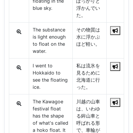
floating in the
ぽっかりと
blue sky.
浮かんでい
た。
The substance
その物質は
is light enough
水に浮かぶ
to float on the
ほど軽い。
water.
I went to
私は流氷を
Hokkaido to
見るために
see the floating
北海道に行
ice.
った。
The Kawagoe
川越の山車
festival float
は、いわゆ
has the shape
る鉾山車と
of what's called
呼ばれる形
a hoko float. It
で、車輪が