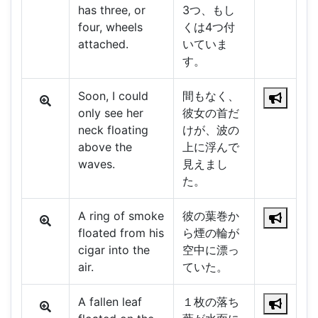
has three, or
3つ、もし
four, wheels
くは4つ付
attached.
いていま
す。
Soon, I could
間もなく、
only see her
彼女の首だ
neck floating
けが、波の
above the
上に浮んで
waves.
見えまし
た。
A ring of smoke
彼の葉巻か
floated from his
ら煙の輪が
cigar into the
空中に漂っ
air.
ていた。
A fallen leaf
１枚の落ち