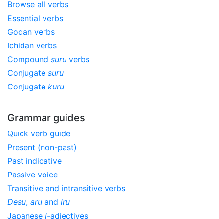
Browse all verbs
Essential verbs
Godan verbs
Ichidan verbs
Compound
suru
verbs
Conjugate
suru
Conjugate
kuru
Grammar guides
Quick verb guide
Present (non-past)
Past indicative
Passive voice
Transitive and intransitive verbs
Desu
,
aru
and
iru
Japanese
i
-adjectives