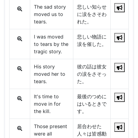
The sad story
悲しい知らせ
moved us to
に涙をさそわ
tears.
れた。
I was moved
悲しい物語に
to tears by the
涙を催した。
tragic story.
His story
彼の話は彼女
moved her to
の涙をさそっ
tears.
た。
It's time to
最後のつめに
move in for
はいるときで
the kill.
す。
Those present
居合わせた
were all
人々は皆感動