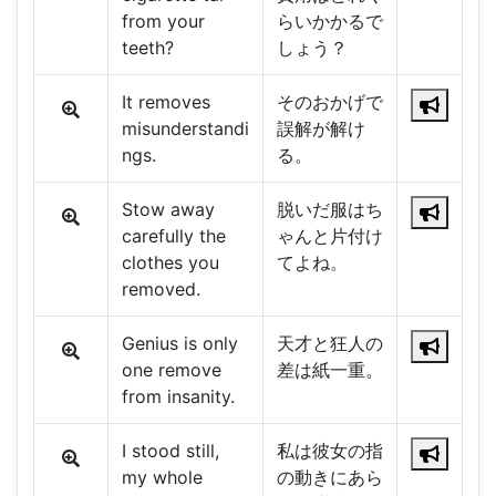
from your
らいかかるで
teeth?
しょう？
It removes
そのおかげで
misunderstandi
誤解が解け
ngs.
る。
Stow away
脱いだ服はち
carefully the
ゃんと片付け
clothes you
てよね。
removed.
Genius is only
天才と狂人の
one remove
差は紙一重。
from insanity.
I stood still,
私は彼女の指
my whole
の動きにあら