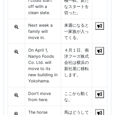
I could start
機一転、新た
off with a
なスタートを
clean slate.
切った。
Next week a
来週になると
family will
一家族が入っ
move in.
てくる。
On April 1,
４月１日、南
Nanyo Foods
洋フーズ株式
Co. Ltd. will
会社は横浜の
move to its
新社屋に移転
new building in
します。
Yokohama.
Don't move
ここから動く
from here.
な。
The horse
馬はどうして