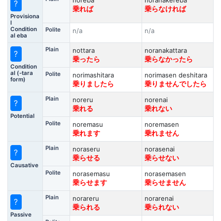
noreba
noranakereba
?
乗れば
乗らなければ
Provisiona
l
Condition
Polite
n/a
n/a
al eba
Plain
nottara
noranakattara
?
乗ったら
乗らなかったら
Condition
al (-tara
Polite
norimashitara
norimasen deshitara
form)
乗りましたら
乗りませんでしたら
Plain
noreru
norenai
?
乗れる
乗れない
Potential
Polite
noremasu
noremasen
乗れます
乗れません
Plain
noraseru
norasenai
?
乗らせる
乗らせない
Causative
Polite
norasemasu
norasemasen
乗らせます
乗らせません
Plain
norareru
norarenai
?
乗られる
乗られない
Passive