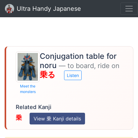
Ultra Handy Japanese
Conjugation table for
noru
— to board, ride on
乗る
Listen
Meet the
monsters
Related Kanji
乗
View 乗 Kanji details