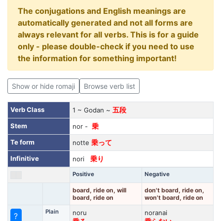
The conjugations and English meanings are
automatically generated and not all forms are
always relevant for all verbs. This is for a guide
only - please double-check if you need to use
the information for something important!
Show or hide romaji
Browse verb list
Verb Class
1 ~ Godan ~
五段
Stem
nor -
乗
Te form
notte
乗って
Infinitive
nori
乗り
Positive
Negative
board, ride on, will
don't board, ride on,
board, ride on
won't board, ride on
Plain
noru
noranai
?