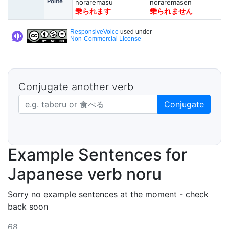
Polite
noraremasu
noraremasen
乗られます
乗られません
ResponsiveVoice
used under
Non-Commercial License
Conjugate another verb
Japanese verb in dictionary form
Conjugate
Example Sentences for
Japanese verb noru
Sorry no example sentences at the moment - check
back soon
68