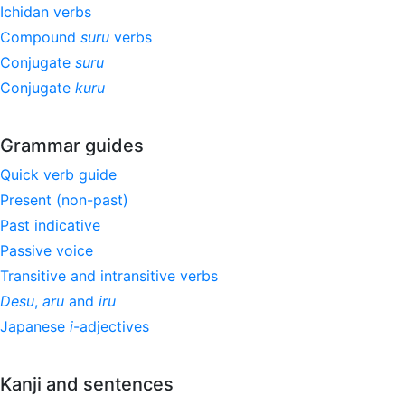
Ichidan verbs
Compound
suru
verbs
Conjugate
suru
Conjugate
kuru
Grammar guides
Quick verb guide
Present (non-past)
Past indicative
Passive voice
Transitive and intransitive verbs
Desu
,
aru
and
iru
Japanese
i
-adjectives
Kanji and sentences