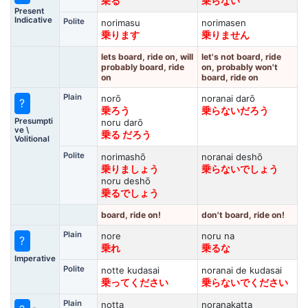
乗る
乗らない
Present
Indicative
Polite
norimasu
norimasen
乗ります
乗りません
lets board, ride on, will
let's not board, ride
probably board, ride
on, probably won't
on
board, ride on
Plain
norō
noranai darō
?
乗ろう
乗らないだろう
Presumpti
noru darō
ve \
乗る だろう
Volitional
Polite
norimashō
noranai deshō
乗りましょう
乗らないでしょう
noru deshō
乗るでしょう
board, ride on!
don't board, ride on!
Plain
nore
noru na
?
乗れ
乗るな
Imperative
Polite
notte kudasai
noranai de kudasai
乗ってください
乗らないでください
Plain
notta
noranakatta