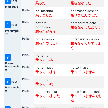
?
Past
乗った
乗らなかった
Indicative
Polite
norimashita
norimasen deshita
乗りました
乗りませんでした
Plain
nottarō
noranakatta darō
?
Past
notta darō
乗らなかっただろう
Presumpti
乗っただろう
ve
Polite
notta deshō
noranakatta deshō
乗ったでしょう
乗らなかったでしょ
う
Plain
notte iru
?
乗って いる
Present
Progressiv
Polite
notte imasu
notte imasen
e
乗って います
乗って いません
Plain
notte ita
?
Past
乗って いた
Progressiv
e
Polite
notte imashita
notte imasen deshita
乗って いました
乗って いませんでし
た
Plain