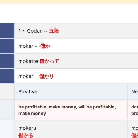
1 ~ Godan ~
五段
mokar -
儲か
mokatte
儲かって
mokari
儲かり
Positive
Ne
be profitable, make money, will be profitable,
don
make money
pr
mokaru
mo
儲かる
儲