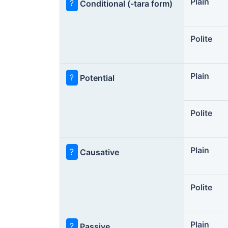
Plain
?
Conditional (-tara form)
Polite
Plain
?
Potential
Polite
Plain
?
Causative
Polite
Plain
?
Passive