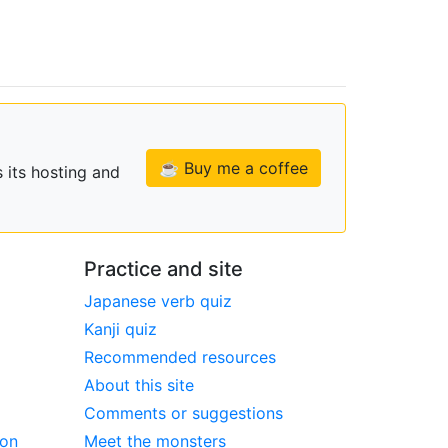
☕ Buy me a coffee
 its hosting and
Practice and site
Japanese verb quiz
Kanji quiz
Recommended resources
About this site
Comments or suggestions
ion
Meet the monsters