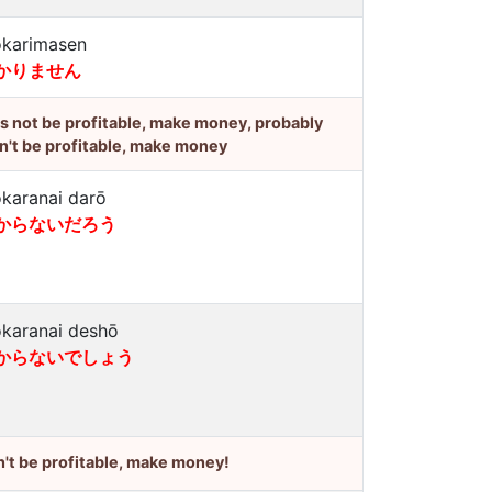
karimasen
かりません
's not be profitable, make money, probably
n't be profitable, make money
karanai darō
からないだろう
karanai deshō
からないでしょう
't be profitable, make money!