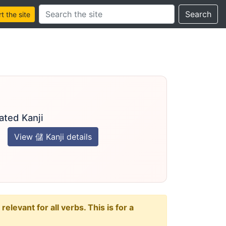
Search this site
Search
 the site
ated Kanji
View 儲 Kanji details
levant for all verbs. This is for a