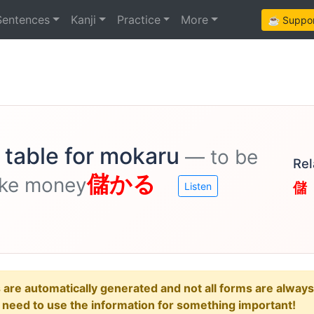
Sentences
Kanji
Practice
More
☕ Support
 table for mokaru
— to be
Rel
儲かる
ake money
儲
Listen
e automatically generated and not all forms are always re
u need to use the information for something important!