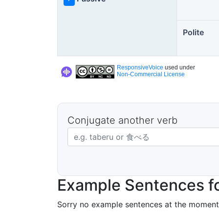
Polite
ResponsiveVoice
used under
Non-Commercial License
Conjugate another verb
Japanese verb in dictionary form
Example Sentences f
Sorry no example sentences at the moment