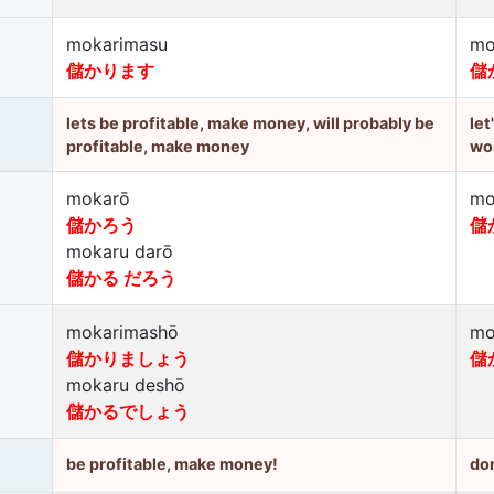
mokarimasu
mo
儲かります
儲
lets be profitable, make money, will probably be
let
profitable, make money
wo
mokarō
mo
儲かろう
儲
mokaru darō
儲かる だろう
mokarimashō
mo
儲かりましょう
儲
mokaru deshō
儲かるでしょう
be profitable, make money!
don