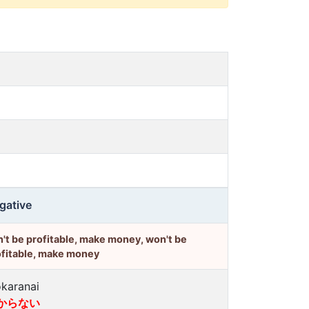
gative
't be profitable, make money, won't be
ofitable, make money
karanai
からない