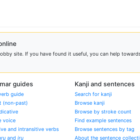
online
bby site. If you have found it useful, you can help towards
mar guides
Kanji and sentences
verb guide
Search for kanji
t (non-past)
Browse kanji
dicative
Browse by stroke count
e voice
Find example sentences
ive and intransitive verbs
Browse sentences by tag
aru
and
iru
About the sentence collect