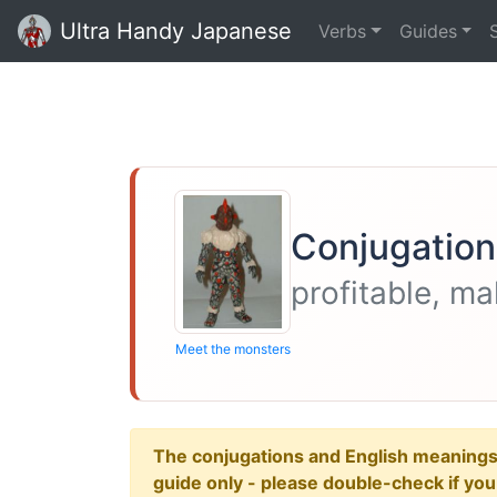
Ultra Handy Japanese
Verbs
Guides
Conjugation
profitable, m
Meet the monsters
The conjugations and English meanings ar
guide only - please double-check if yo