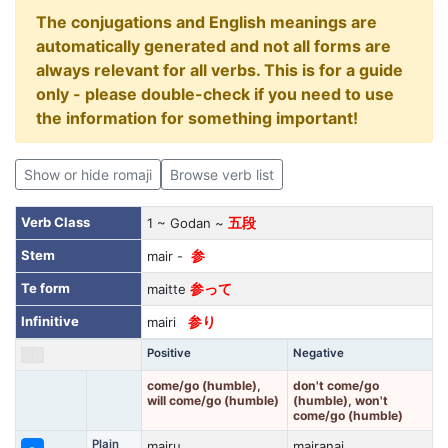
The conjugations and English meanings are
automatically generated and not all forms are
always relevant for all verbs. This is for a guide
only - please double-check if you need to use
the information for something important!
Show or hide romaji
Browse verb list
Verb Class
1 ~ Godan ~
五段
Stem
mair -
参
Te form
maitte
参って
Infinitive
mairi
参り
Positive
Negative
come/go (humble),
don't come/go
will come/go (humble)
(humble), won't
come/go (humble)
Plain
mairu
mairanai