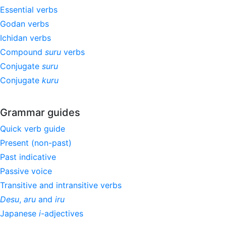
Essential verbs
Godan verbs
Ichidan verbs
Compound
suru
verbs
Conjugate
suru
Conjugate
kuru
Grammar guides
Quick verb guide
Present (non-past)
Past indicative
Passive voice
Transitive and intransitive verbs
Desu
,
aru
and
iru
Japanese
i
-adjectives