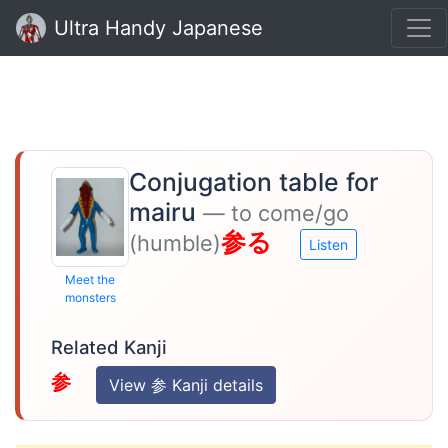
Ultra Handy Japanese
Conjugation table for
mairu
— to come/go
参る
(humble)
Listen
Meet the
monsters
Related Kanji
参
View 参 Kanji details