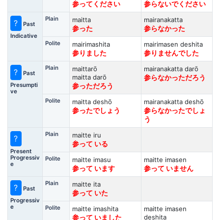
参ってください
参らないでください
Plain
maitta
mairanakatta
?
Past
参った
参らなかった
Indicative
Polite
mairimashita
mairimasen deshita
参りました
参りませんでした
Plain
maittarō
mairanakatta darō
?
Past
maitta darō
参らなかっただろう
Presumpti
参っただろう
ve
Polite
maitta deshō
mairanakatta deshō
参ったでしょう
参らなかったでしょ
う
Plain
maitte iru
?
参って いる
Present
Progressiv
Polite
maitte imasu
maitte imasen
e
参って います
参って いません
Plain
maitte ita
?
Past
参って いた
Progressiv
e
Polite
maitte imashita
maitte imasen
deshita
参って いました