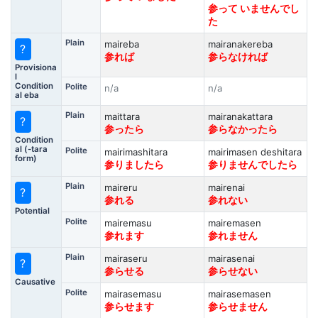
参って いませんでし
た
Plain
maireba
mairanakereba
?
参れば
参らなければ
Provisiona
l
Condition
Polite
n/a
n/a
al eba
Plain
maittara
mairanakattara
?
参ったら
参らなかったら
Condition
al (-tara
Polite
mairimashitara
mairimasen deshitara
form)
参りましたら
参りませんでしたら
Plain
maireru
mairenai
?
参れる
参れない
Potential
Polite
mairemasu
mairemasen
参れます
参れません
Plain
mairaseru
mairasenai
?
参らせる
参らせない
Causative
Polite
mairasemasu
mairasemasen
参らせます
参らせません