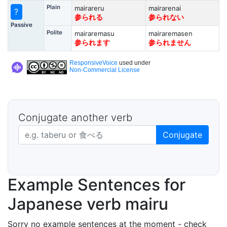
Plain
mairareru
mairarenai
?
参られる
参られない
Passive
Polite
mairaremasu
mairaremasen
参られます
参られません
ResponsiveVoice
used under
Non-Commercial License
Conjugate another verb
Japanese verb in dictionary form
Conjugate
Example Sentences for
Japanese verb mairu
Sorry no example sentences at the moment - check