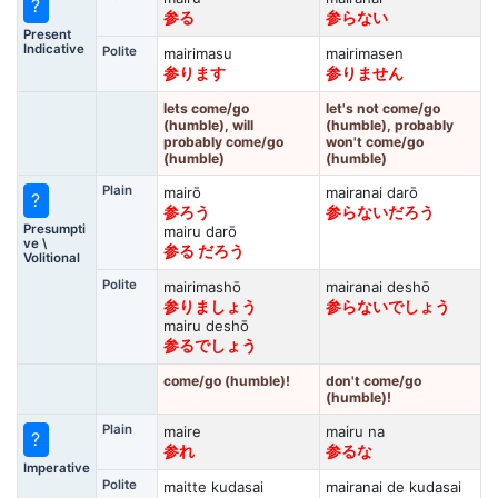
?
参る
参らない
Present
Indicative
Polite
mairimasu
mairimasen
参ります
参りません
lets come/go
let's not come/go
(humble), will
(humble), probably
probably come/go
won't come/go
(humble)
(humble)
Plain
mairō
mairanai darō
?
参ろう
参らないだろう
Presumpti
mairu darō
ve \
参る だろう
Volitional
Polite
mairimashō
mairanai deshō
参りましょう
参らないでしょう
mairu deshō
参るでしょう
come/go (humble)!
don't come/go
(humble)!
Plain
maire
mairu na
?
参れ
参るな
Imperative
Polite
maitte kudasai
mairanai de kudasai