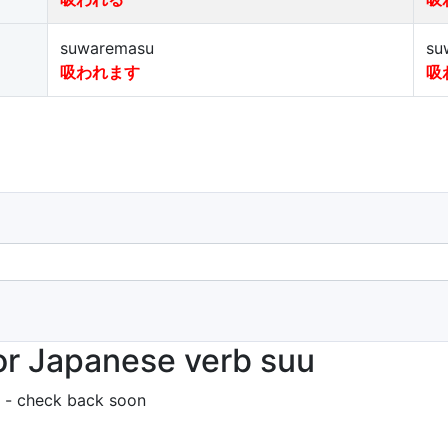
suwaremasu
su
吸われます
吸
or Japanese verb suu
 - check back soon