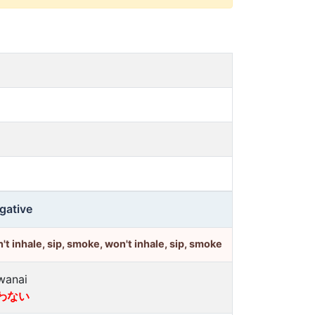
gative
't inhale, sip, smoke, won't inhale, sip, smoke
wanai
わない