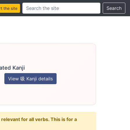
Search this site
Search
 the site
ated Kanji
View 吸 Kanji details
levant for all verbs. This is for a