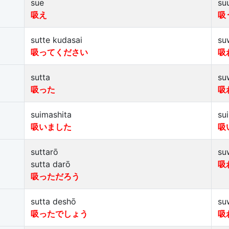
sue
su
吸え
吸
sutte kudasai
su
吸ってください
吸
sutta
su
吸った
吸
suimashita
su
吸いました
吸
suttarō
su
sutta darō
吸
吸っただろう
sutta deshō
su
吸ったでしょう
吸