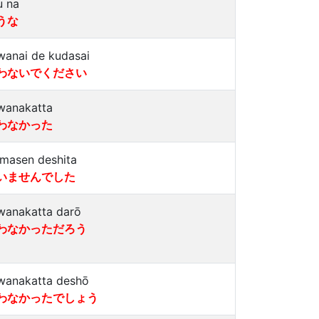
u na
うな
wanai de kudasai
わないでください
wanakatta
わなかった
imasen deshita
いませんでした
wanakatta darō
わなかっただろう
wanakatta deshō
わなかったでしょう