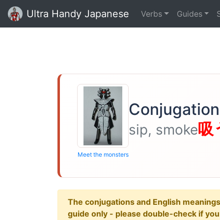
Ultra Handy Japanese
Verbs
Guides
Conjugation
吸
sip, smoke
Meet the monsters
The conjugations and English meanings ar
guide only - please double-check if yo