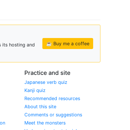
☕ Buy me a coffee
 its hosting and
Practice and site
Japanese verb quiz
Kanji quiz
Recommended resources
About this site
Comments or suggestions
ion
Meet the monsters