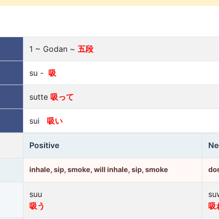
1 ~ Godan ~
五段
su -
吸
sutte
吸って
sui
吸い
Positive
Ne
inhale, sip, smoke, will inhale, sip, smoke
don
suu
su
吸う
吸