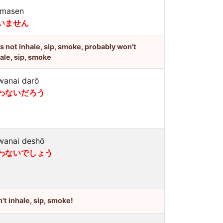
imasen
いません
's not inhale, sip, smoke, probably won't
ale, sip, smoke
wanai darō
わないだろう
wanai deshō
わないでしょう
't inhale, sip, smoke!