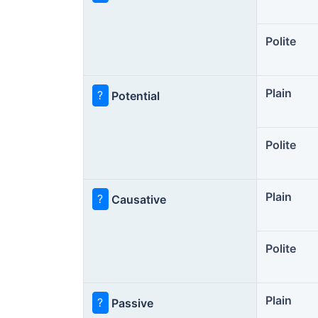
Polite
Plain
?
Potential
Polite
Plain
?
Causative
Polite
Plain
?
Passive