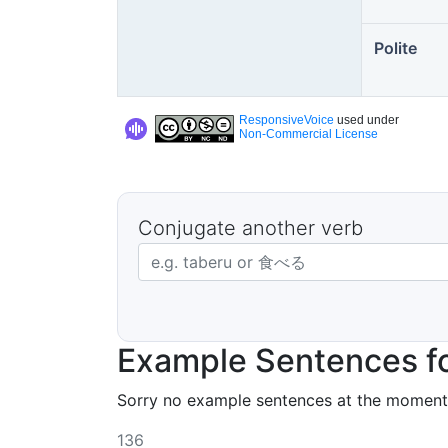
Polite
ResponsiveVoice
used under
Non-Commercial License
Conjugate another verb
Japanese verb in dictionary form
Example Sentences f
Sorry no example sentences at the moment
136