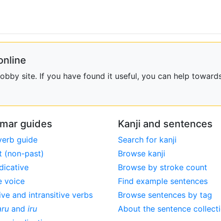
online
bby site. If you have found it useful, you can help towards
mar guides
Kanji and sentences
verb guide
Search for kanji
t (non-past)
Browse kanji
dicative
Browse by stroke count
e voice
Find example sentences
ive and intransitive verbs
Browse sentences by tag
aru
and
iru
About the sentence collect