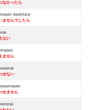
わなかったら
imasen deshitara
いませんでしたら
enai
えない
emasen
えません
wasenai
わせない
wasemasen
わせません
warenai
われない