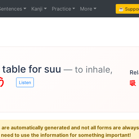
Sentences
Kanji
Practice
More
☕ Support
 table for suu
— to inhale,
Rel
う
吸
Listen
e automatically generated and not all forms are always re
u need to use the information for something important!