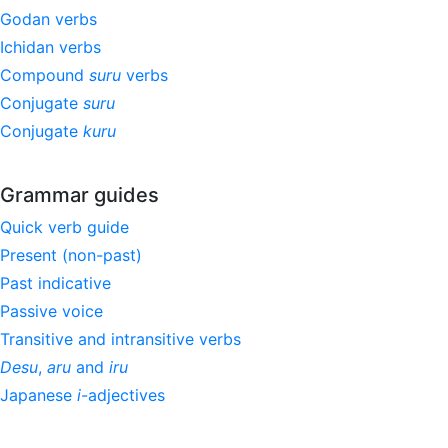
Godan verbs
Ichidan verbs
Compound
suru
verbs
Conjugate
suru
Conjugate
kuru
Grammar guides
Quick verb guide
Present (non-past)
Past indicative
Passive voice
Transitive and intransitive verbs
Desu
,
aru
and
iru
Japanese
i
-adjectives