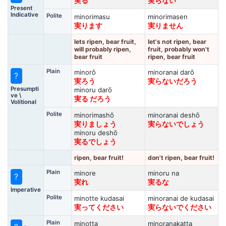
実る
実らない
Present
Indicative
Polite
minorimasu
minorimasen
実ります
実りません
lets ripen, bear fruit,
let's not ripen, bear
will probably ripen,
fruit, probably won't
bear fruit
ripen, bear fruit
Plain
minorō
minoranai darō
?
実ろう
実らないだろう
Presumpti
minoru darō
ve \
実る だろう
Volitional
Polite
minorimashō
minoranai deshō
実りましょう
実らないでしょう
minoru deshō
実るでしょう
ripen, bear fruit!
don't ripen, bear fruit!
Plain
minore
minoru na
?
実れ
実るな
Imperative
Polite
minotte kudasai
minoranai de kudasai
実ってください
実らないでください
Plain
minotta
minoranakatta