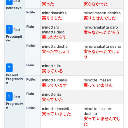
?
Past
実った
実らなかった
Indicative
Polite
minorimashita
minorimasen deshita
実りました
実りませんでした
Plain
minottarō
minoranakatta darō
?
Past
minotta darō
実らなかっただろう
Presumpti
実っただろう
ve
Polite
minotta deshō
minoranakatta deshō
実ったでしょう
実らなかったでしょ
う
Plain
minotte iru
?
実って いる
Present
Progressiv
Polite
minotte imasu
minotte imasen
e
実って います
実って いません
Plain
minotte ita
?
Past
実って いた
Progressiv
e
Polite
minotte imashita
minotte imasen
deshita
実って いました
実って いませんでし
た