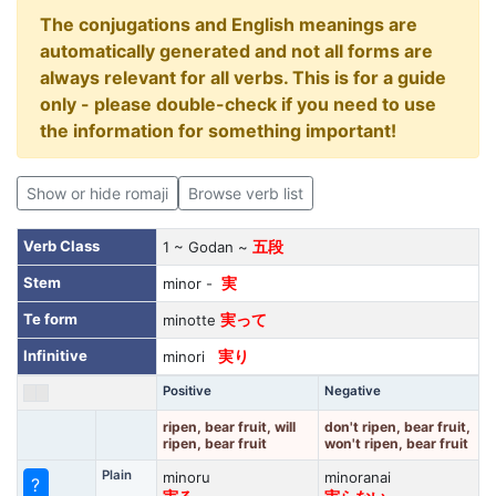
The conjugations and English meanings are
automatically generated and not all forms are
always relevant for all verbs. This is for a guide
only - please double-check if you need to use
the information for something important!
Show or hide romaji
Browse verb list
Verb Class
1 ~ Godan ~
五段
Stem
minor -
実
Te form
minotte
実って
Infinitive
minori
実り
Positive
Negative
ripen, bear fruit, will
don't ripen, bear fruit,
ripen, bear fruit
won't ripen, bear fruit
Plain
minoru
minoranai
?