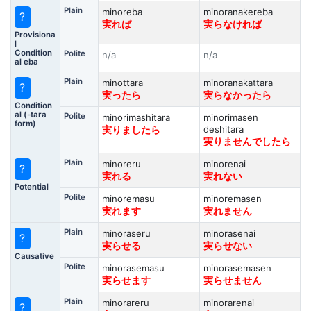
Plain
minoreba
minoranakereba
?
実れば
実らなければ
Provisiona
l
Condition
Polite
n/a
n/a
al eba
Plain
minottara
minoranakattara
?
実ったら
実らなかったら
Condition
al (-tara
Polite
minorimashitara
minorimasen
form)
deshitara
実りましたら
実りませんでしたら
Plain
minoreru
minorenai
?
実れる
実れない
Potential
Polite
minoremasu
minoremasen
実れます
実れません
Plain
minoraseru
minorasenai
?
実らせる
実らせない
Causative
Polite
minorasemasu
minorasemasen
実らせます
実らせません
Plain
minorareru
minorarenai
?