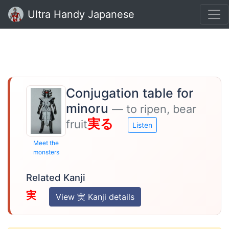
Ultra Handy Japanese
Conjugation table for
minoru
— to ripen, bear
実る
fruit
Listen
Meet the
monsters
Related Kanji
実
View 実 Kanji details