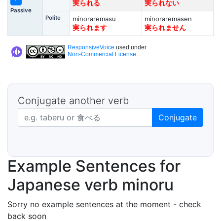
実られる
実られない
Passive
Polite
minoraremasu
minoraremasen
実られます
実られません
ResponsiveVoice
used under
Non-Commercial License
Conjugate another verb
Japanese verb in dictionary form
Conjugate
Example Sentences for
Japanese verb minoru
Sorry no example sentences at the moment - check
back soon