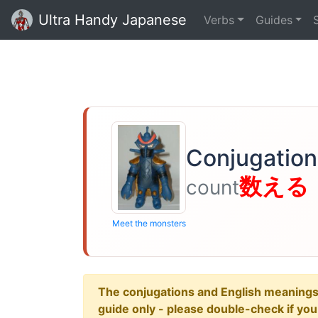
Ultra Handy Japanese
Verbs
Guides
Conjugation
数える
count
Meet the monsters
The conjugations and English meanings ar
guide only - please double-check if yo