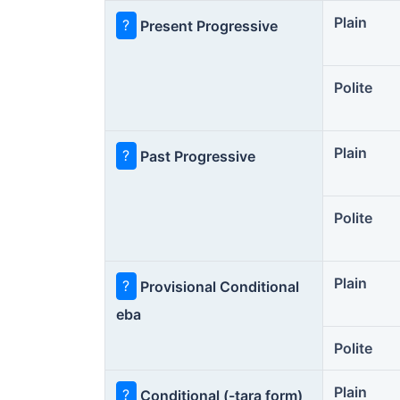
Plain
?
Present Progressive
Polite
Plain
?
Past Progressive
Polite
Plain
?
Provisional Conditional
eba
Polite
Plain
?
Conditional (-tara form)