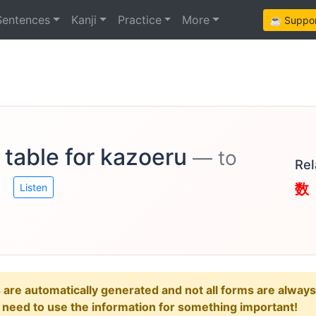
Sentences
Kanji
Practice
More
☕ Support
 table for kazoeru
— to
Rel
数
Listen
e automatically generated and not all forms are always re
u need to use the information for something important!