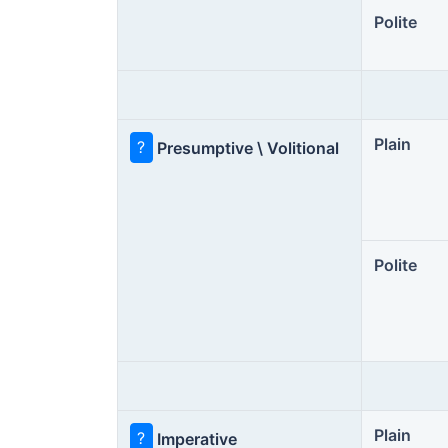
Polite
Plain
?
Presumptive \ Volitional
Polite
Plain
?
Imperative