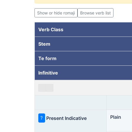
Show or hide romaji
Browse verb list
Verb Class
Stem
Te form
Infinitive
Plain
?
Present Indicative