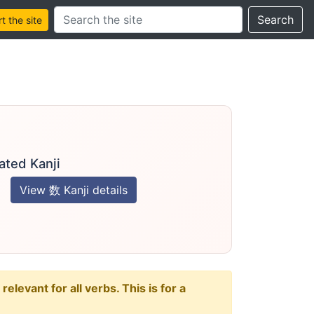
Search this site
Search
 the site
ated Kanji
View 数 Kanji details
levant for all verbs. This is for a