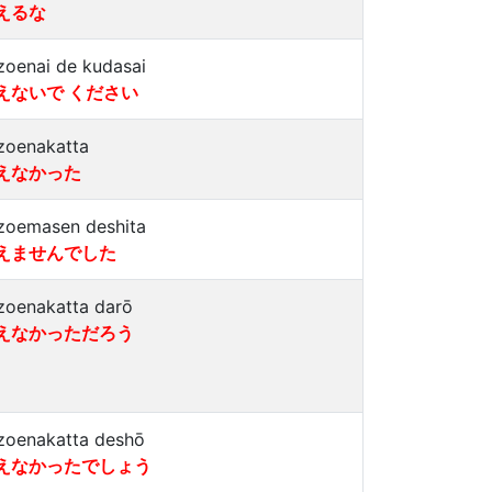
えるな
zoenai de kudasai
えないで ください
zoenakatta
えなかった
zoemasen deshita
えませんでした
zoenakatta darō
えなかっただろう
zoenakatta deshō
えなかったでしょう