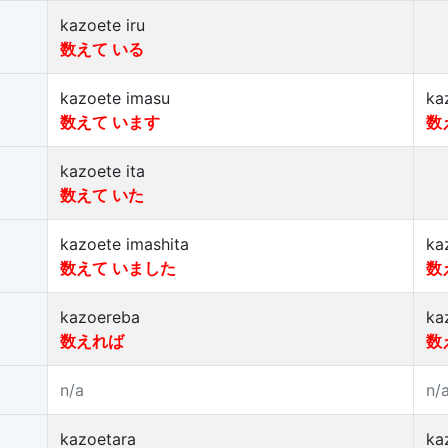
kazoete iru
数えて いる
kazoete imasu
ka
数えて います
数
kazoete ita
数えて いた
kazoete imashita
ka
数えて いました
数
kazoereba
ka
数えれば
数
n/a
n/
kazoetara
ka