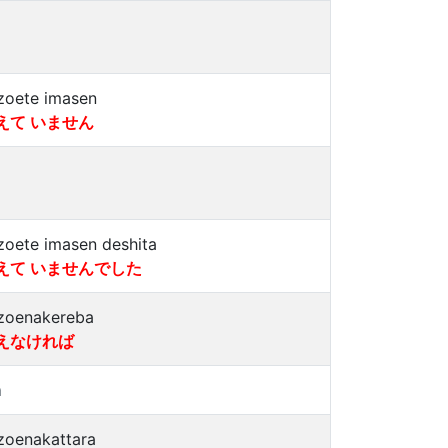
zoete imasen
えて いません
zoete imasen deshita
えて いませんでした
zoenakereba
えなければ
a
zoenakattara