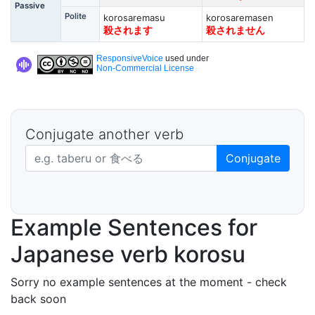
Passive
Polite
korosaremasu
korosaremasen
殺されます
殺されません
ResponsiveVoice
used under
Non-Commercial License
Conjugate another verb
Japanese verb in dictionary form
Conjugate
Example Sentences for
Japanese verb korosu
Sorry no example sentences at the moment - check
back soon