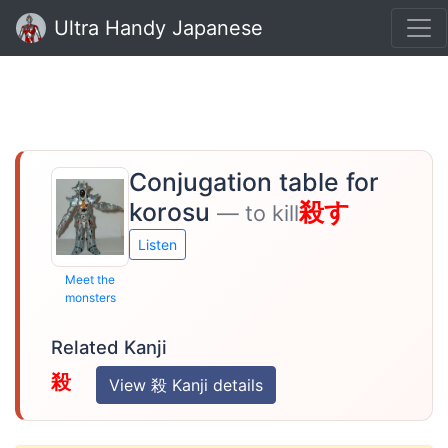
Ultra Handy Japanese
Conjugation table for
korosu
殺す
— to kill
Listen
Meet the
monsters
Related Kanji
殺
View 殺 Kanji details