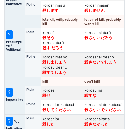
Present
Indicative
Polite
koroshimasu
koroshimasen
殺します
殺しません
lets kill, will probably
let's not kill, probably
kill
won't kill
Plain
korosō
korosanai darō
?
殺そう
殺さないだろう
Presumpti
korosu darō
ve \
殺す だろう
Volitional
Polite
koroshimashō
korosanai deshō
殺しましょう
殺さないでしょう
korosu deshō
殺すでしょう
kill!
don't kill!
Plain
korose
korosu na
?
殺せ
殺すな
Imperative
Polite
koroshite kudasai
korosanai de kudasai
殺してください
殺さないでください
Plain
koroshita
korosanakatta
?
Past
殺した
殺さなかった
Indicative