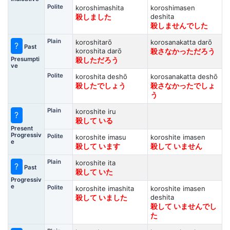
Polite
koroshimashita
koroshimasen
deshita
殺しました
殺しませんでした
Plain
koroshitarō
korosanakatta darō
?
Past
koroshita darō
殺さなかっただろう
Presumpti
殺しただろう
ve
Polite
koroshita deshō
korosanakatta deshō
殺したでしょう
殺さなかったでしょ
う
Plain
koroshite iru
?
殺して いる
Present
Progressiv
Polite
koroshite imasu
koroshite imasen
e
殺して います
殺して いません
Plain
koroshite ita
?
Past
殺して いた
Progressiv
e
Polite
koroshite imashita
koroshite imasen
deshita
殺して いました
殺して いませんでし
た