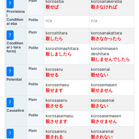
Plain
koroseba
korosanakereba
?
殺せば
殺さなければ
Provisiona
l
Condition
Polite
n/a
n/a
al eba
Plain
koroshitara
korosanakattara
?
殺したら
殺さなかったら
Condition
al (-tara
Polite
koroshimashitara
koroshimasen
form)
deshitara
殺しましたら
殺しませんでしたら
Plain
koroseru
korosenai
?
殺せる
殺せない
Potential
Polite
korosemasu
korosemasen
殺せます
殺せません
Plain
korosaseru
korosasenai
?
殺させる
殺さない
Causative
Polite
korosasemasu
korosasemasen
殺させます
殺させません
Plain
korosareru
korosarenai
?
殺される
殺されない