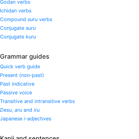
Godan verbs
Ichidan verbs
Compound
suru
verbs
Conjugate
suru
Conjugate
kuru
Grammar guides
Quick verb guide
Present (non-past)
Past indicative
Passive voice
Transitive and intransitive verbs
Desu
,
aru
and
iru
Japanese
i
-adjectives
Kanji and sentences