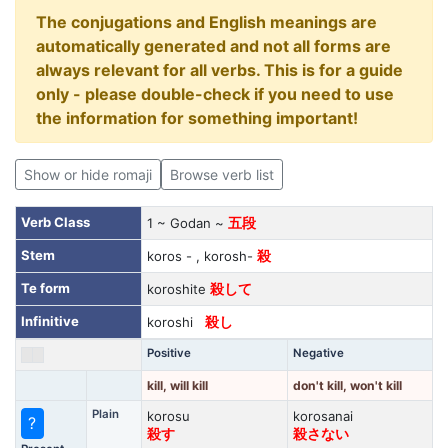
The conjugations and English meanings are
automatically generated and not all forms are
always relevant for all verbs. This is for a guide
only - please double-check if you need to use
the information for something important!
Show or hide romaji
Browse verb list
Verb Class
1 ~ Godan ~
五段
Stem
koros - , korosh-
殺
Te form
koroshite
殺して
Infinitive
koroshi
殺し
Positive
Negative
kill, will kill
don't kill, won't kill
Plain
korosu
korosanai
?
殺す
殺さない