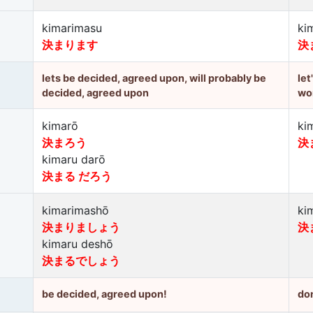
kimarimasu
ki
決まります
決
lets be decided, agreed upon, will probably be
let
decided, agreed upon
wo
kimarō
ki
決まろう
決
kimaru darō
決まる だろう
kimarimashō
ki
決まりましょう
決
kimaru deshō
決まるでしょう
be decided, agreed upon!
don