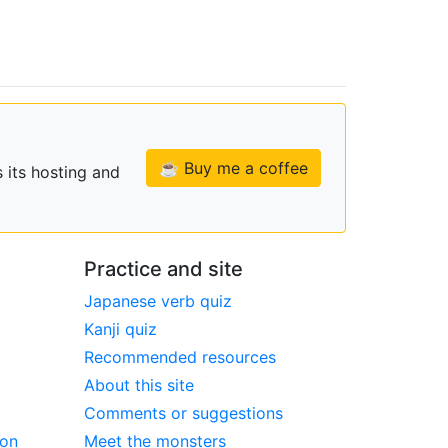
☕ Buy me a coffee
 its hosting and
Practice and site
Japanese verb quiz
Kanji quiz
Recommended resources
About this site
Comments or suggestions
ion
Meet the monsters