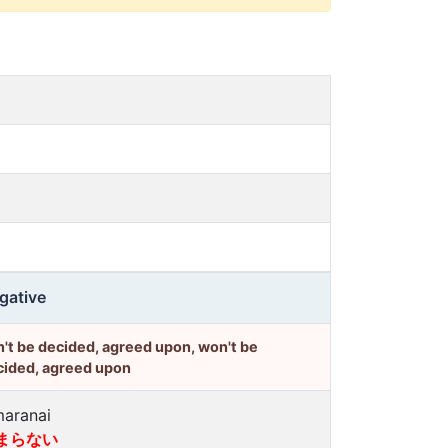
gative
't be decided, agreed upon, won't be
cided, agreed upon
maranai
まらない