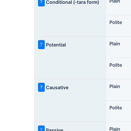
Plain
?
Conditional (-tara form)
Polite
Plain
?
Potential
Polite
Plain
?
Causative
Polite
Plain
?
Passive