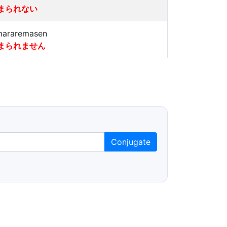
まられない
mararemasen
まられません
Conjugate