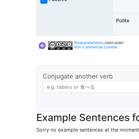
Polite
ResponsiveVoice
used under
Non-Commercial License
Conjugate another verb
Japanese verb in dictionary form
Example Sentences fo
Sorry no example sentences at the moment