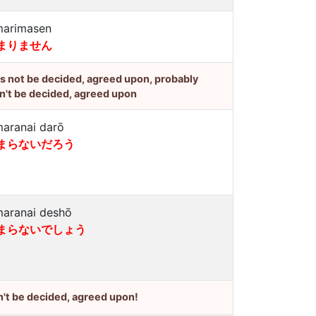
marimasen
まりません
's not be decided, agreed upon, probably
n't be decided, agreed upon
maranai darō
まらないだろう
maranai deshō
まらないでしょう
't be decided, agreed upon!