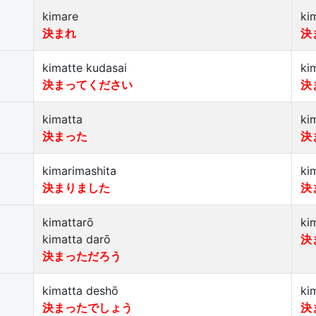
kimare
ki
決まれ
決
kimatte kudasai
ki
決まってください
決
kimatta
ki
決まった
決
kimarimashita
ki
決まりました
決
kimattarō
ki
kimatta darō
決
決まっただろう
kimatta deshō
ki
決まったでしょう
決