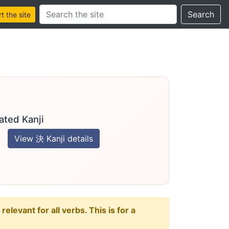
Search this site
Search
 the site
ated Kanji
View 決 Kanji details
levant for all verbs. This is for a