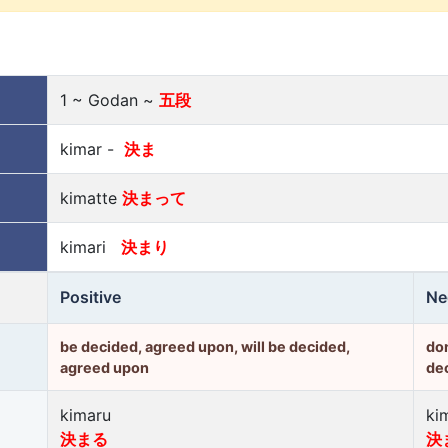
1 ~ Godan ~
五段
kimar -
決ま
kimatte
決まって
kimari
決まり
Positive
Ne
be decided, agreed upon, will be decided,
don
agreed upon
de
kimaru
ki
決まる
決