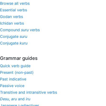
Browse all verbs
Essential verbs
Godan verbs
Ichidan verbs
Compound
suru
verbs
Conjugate
suru
Conjugate
kuru
Grammar guides
Quick verb guide
Present (non-past)
Past indicative
Passive voice
Transitive and intransitive verbs
Desu
,
aru
and
iru
Japanese
i
-adjectives