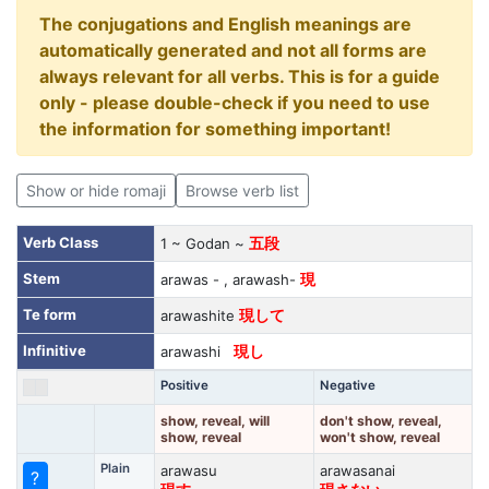
The conjugations and English meanings are
automatically generated and not all forms are
always relevant for all verbs. This is for a guide
only - please double-check if you need to use
the information for something important!
Show or hide romaji
Browse verb list
Verb Class
1 ~ Godan ~
五段
Stem
arawas - , arawash-
現
Te form
arawashite
現して
Infinitive
arawashi
現し
Positive
Negative
show, reveal, will
don't show, reveal,
show, reveal
won't show, reveal
Plain
arawasu
arawasanai
?