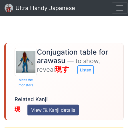
Ultra Handy Japanese
Conjugation table for
arawasu
— to show,
現す
reveal
Listen
Meet the
monsters
Related Kanji
現
View 現 Kanji details