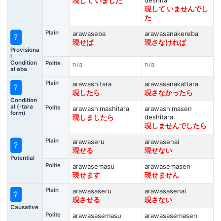
deshita
現して いました
現して いませんでし
た
Plain
arawaseba
arawasanakereba
?
現せば
現さなければ
Provisiona
l
Condition
Polite
n/a
n/a
al eba
Plain
arawashitara
arawasanakattara
?
現したら
現さなかったら
Condition
al (-tara
Polite
arawashimashitara
arawashimasen
form)
deshitara
現しましたら
現しませんでしたら
Plain
arawaseru
arawasenai
?
現せる
現せない
Potential
Polite
arawasemasu
arawasemasen
現せます
現せません
Plain
arawasaseru
arawasasenai
?
現させる
現さない
Causative
Polite
arawasasemasu
arawasasemasen