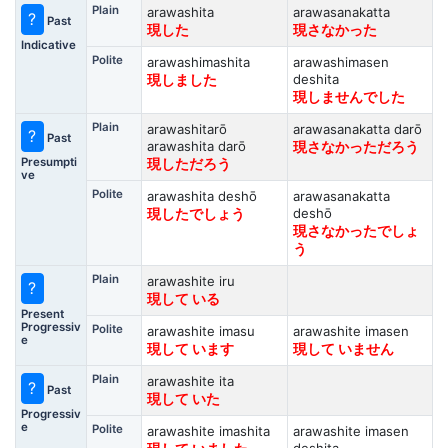
Plain
arawashita
arawasanakatta
?
Past
現した
現さなかった
Indicative
Polite
arawashimashita
arawashimasen
deshita
現しました
現しませんでした
Plain
arawashitarō
arawasanakatta darō
?
Past
arawashita darō
現さなかっただろう
Presumpti
現しただろう
ve
Polite
arawashita deshō
arawasanakatta
deshō
現したでしょう
現さなかったでしょ
う
Plain
arawashite iru
?
現して いる
Present
Progressiv
Polite
arawashite imasu
arawashite imasen
e
現して います
現して いません
Plain
arawashite ita
?
Past
現して いた
Progressiv
e
Polite
arawashite imashita
arawashite imasen