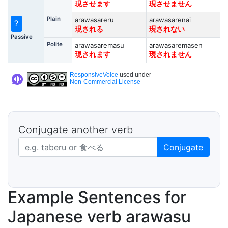
現させます
現させません
Plain
arawasareru
arawasarenai
?
現される
現されない
Passive
Polite
arawasaremasu
arawasaremasen
現されます
現されません
ResponsiveVoice
used under
Non-Commercial License
Conjugate another verb
Japanese verb in dictionary form
Conjugate
Example Sentences for
Japanese verb arawasu