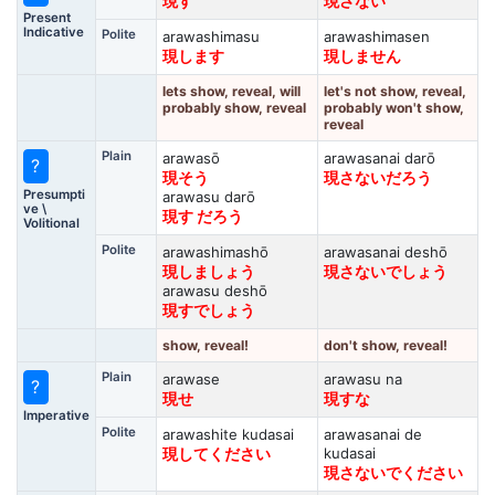
現す
現さない
Present
Indicative
Polite
arawashimasu
arawashimasen
現します
現しません
lets show, reveal, will
let's not show, reveal,
probably show, reveal
probably won't show,
reveal
Plain
arawasō
arawasanai darō
?
現そう
現さないだろう
Presumpti
arawasu darō
ve \
現す だろう
Volitional
Polite
arawashimashō
arawasanai deshō
現しましょう
現さないでしょう
arawasu deshō
現すでしょう
show, reveal!
don't show, reveal!
Plain
arawase
arawasu na
?
現せ
現すな
Imperative
Polite
arawashite kudasai
arawasanai de
kudasai
現してください
現さないでください