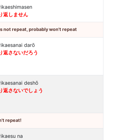
rikaeshimasen
り返しません
's not repeat, probably won't repeat
rikaesanai darō
り返さないだろう
rikaesanai deshō
り返さないでしょう
't repeat!
rikaesu na