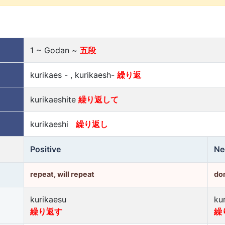
1 ~ Godan ~
五段
kurikaes - , kurikaesh-
繰り返
kurikaeshite
繰り返して
kurikaeshi
繰り返し
Positive
Ne
repeat, will repeat
don
kurikaesu
ku
繰り返す
繰