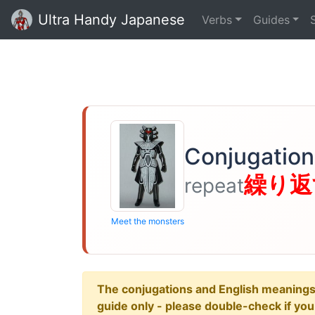
Ultra Handy Japanese
Verbs
Guides
Conjugation
繰り返
repeat
Meet the monsters
The conjugations and English meanings ar
guide only - please double-check if yo