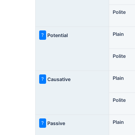
Polite
Plain
?
Potential
Polite
Plain
?
Causative
Polite
Plain
?
Passive