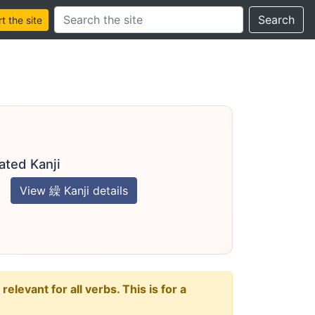
Search this site
Search
 the site
ated Kanji
View 繰 Kanji details
levant for all verbs. This is for a