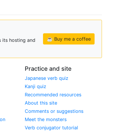
☕ Buy me a coffee
 its hosting and
Practice and site
Japanese verb quiz
Kanji quiz
Recommended resources
About this site
Comments or suggestions
ion
Meet the monsters
Verb conjugator tutorial