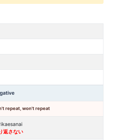
gative
't repeat, won't repeat
rikaesanai
り返さない