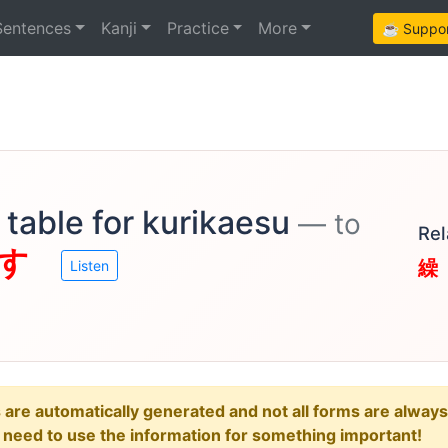
Sentences
Kanji
Practice
More
☕ Support
 table for kurikaesu
— to
Rel
す
繰
Listen
e automatically generated and not all forms are always re
u need to use the information for something important!