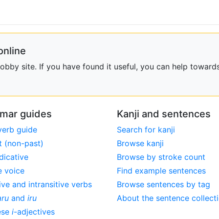
online
bby site. If you have found it useful, you can help towards
mar guides
Kanji and sentences
verb guide
Search for kanji
t (non-past)
Browse kanji
dicative
Browse by stroke count
e voice
Find example sentences
ive and intransitive verbs
Browse sentences by tag
aru
and
iru
About the sentence collect
ese
i
-adjectives