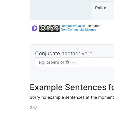
Polite
ResponsiveVoice
used under
Non-Commercial License
Conjugate another verb
Japanese verb in dictionary form
Example Sentences fo
Sorry no example sentences at the moment
287