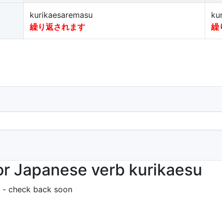
kurikaesaremasu
ku
繰り返されます
繰
r Japanese verb kurikaesu
 - check back soon