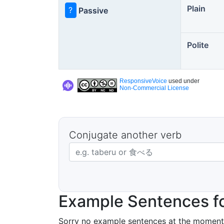
Plain
?
Passive
Polite
ResponsiveVoice
used under
Non-Commercial License
Conjugate another verb
Japanese verb in dictionary form
Example Sentences fo
Sorry no example sentences at the moment