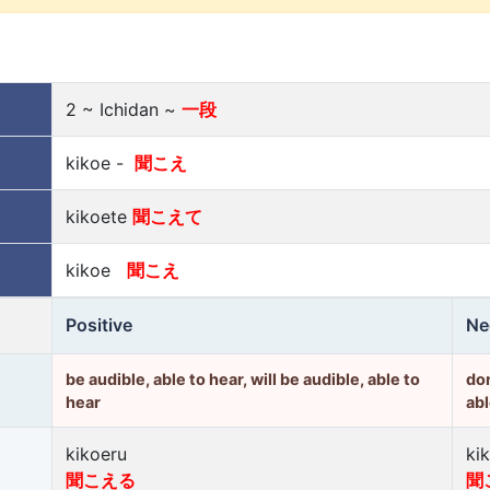
2 ~ Ichidan ~
一段
kikoe -
聞こえ
kikoete
聞こえて
kikoe
聞こえ
Positive
Ne
be audible, able to hear, will be audible, able to
don
hear
abl
kikoeru
ki
聞こえる
聞