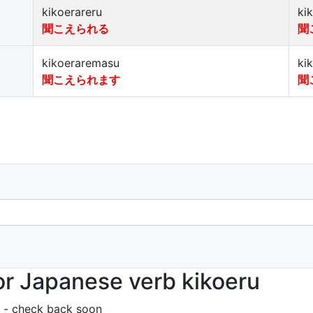
kikoerareru
ki
聞こえられる
聞
kikoeraremasu
ki
聞こえられます
聞
r Japanese verb kikoeru
 - check back soon