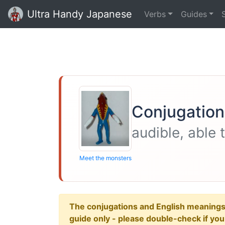
Ultra Handy Japanese
Verbs
Guides
Conjugation 
audible, able 
Meet the monsters
The conjugations and English meanings ar
guide only - please double-check if yo