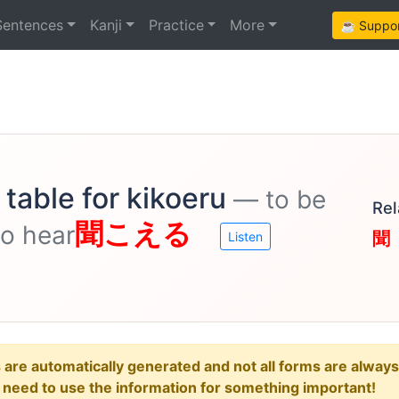
Sentences
Kanji
Practice
More
☕ Support
table for kikoeru
— to be
Rel
聞こえる
to hear
聞
Listen
e automatically generated and not all forms are always re
u need to use the information for something important!