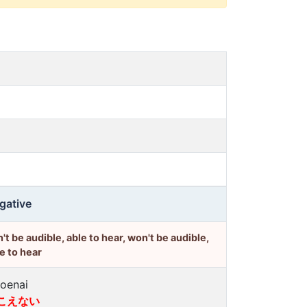
gative
't be audible, able to hear, won't be audible,
e to hear
koenai
こえない