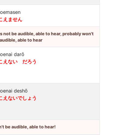
koemasen
こえません
's not be audible, able to hear, probably won't
audible, able to hear
koenai darō
こえない だろう
koenai deshō
こえないでしょう
't be audible, able to hear!