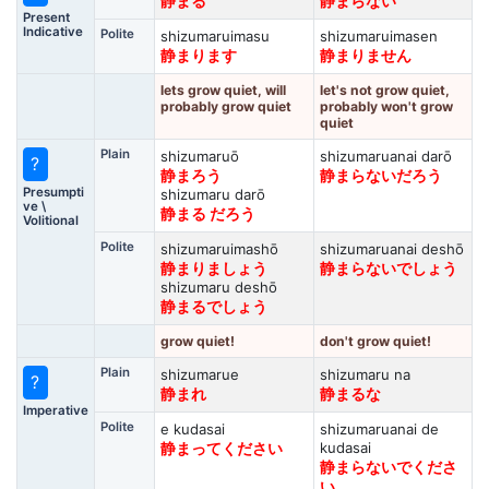
静まる
静まらない
Present
Indicative
Polite
shizumaruimasu
shizumaruimasen
静まります
静まりません
lets grow quiet, will
let's not grow quiet,
probably grow quiet
probably won't grow
quiet
Plain
shizumaruō
shizumaruanai darō
?
静まろう
静まらないだろう
Presumpti
shizumaru darō
ve \
静まる だろう
Volitional
Polite
shizumaruimashō
shizumaruanai deshō
静まりましょう
静まらないでしょう
shizumaru deshō
静まるでしょう
grow quiet!
don't grow quiet!
Plain
shizumarue
shizumaru na
?
静まれ
静まるな
Imperative
Polite
e kudasai
shizumaruanai de
kudasai
静まってください
静まらないでくださ
い