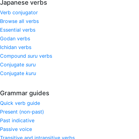
Japanese verbs
Verb conjugator
Browse all verbs
Essential verbs
Godan verbs
Ichidan verbs
Compound
suru
verbs
Conjugate
suru
Conjugate
kuru
Grammar guides
Quick verb guide
Present (non-past)
Past indicative
Passive voice
Transitive and intransitive verbs