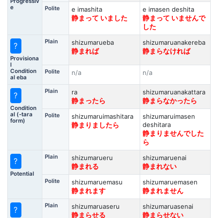
Progressiv
e
Polite
e imashita
e imasen deshita
静まって いました
静まって いませんで
した
Plain
shizumarueba
shizumaruanakereba
?
静まれば
静まらなければ
Provisiona
l
Condition
Polite
n/a
n/a
al eba
Plain
ra
shizumaruanakattara
?
静まったら
静まらなかったら
Condition
al (-tara
Polite
shizumaruimashitara
shizumaruimasen
form)
deshitara
静まりましたら
静まりませんでした
ら
Plain
shizumarueru
shizumaruenai
?
静まれる
静まれない
Potential
Polite
shizumaruemasu
shizumaruemasen
静まれます
静まれません
Plain
shizumaruaseru
shizumaruasenai
?
静まらせる
静まらせない