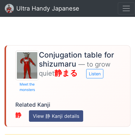
Ultra Handy Japanese
Conjugation table for
shizumaru
— to grow
静まる
quiet
Listen
Meet the
monsters
Related Kanji
静
View 静 Kanji details