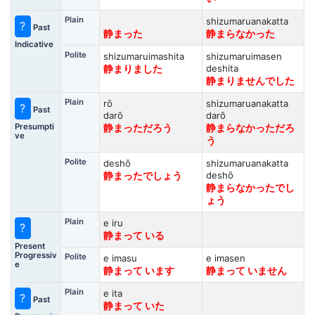
Plain
shizumaruanakatta
?
Past
静まった
静まらなかった
Indicative
Polite
shizumaruimashita
shizumaruimasen
deshita
静まりました
静まりませんでした
Plain
rō
shizumaruanakatta
?
Past
darō
darō
Presumpti
静まっただろう
静まらなかっただろ
ve
う
Polite
deshō
shizumaruanakatta
deshō
静まったでしょう
静まらなかったでし
ょう
Plain
e iru
?
静まって いる
Present
Progressiv
Polite
e imasu
e imasen
e
静まって います
静まって いません
Plain
e ita
?
Past
静まって いた