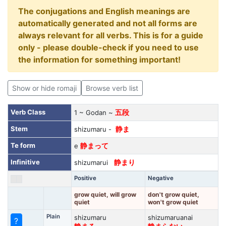
The conjugations and English meanings are
automatically generated and not all forms are
always relevant for all verbs. This is for a guide
only - please double-check if you need to use
the information for something important!
Show or hide romaji
Browse verb list
Verb Class
1 ~ Godan ~
五段
Stem
shizumaru -
静ま
Te form
e
静まって
Infinitive
shizumarui
静まり
Positive
Negative
grow quiet, will grow
don't grow quiet,
quiet
won't grow quiet
Plain
shizumaru
shizumaruanai
?