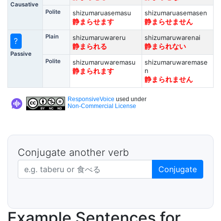
Causative
Polite
shizumaruasemasu
shizumaruasemasen
静まらせます
静まらせません
Plain
shizumaruwareru
shizumaruwarenai
?
静まられる
静まられない
Passive
Polite
shizumaruwaremasu
shizumaruwaremase
n
静まられます
静まられません
ResponsiveVoice
used under
Non-Commercial License
Conjugate another verb
Japanese verb in dictionary form
Conjugate
Example Sentences for