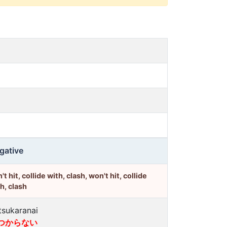
gative
't hit, collide with, clash, won't hit, collide
h, clash
tsukaranai
つからない