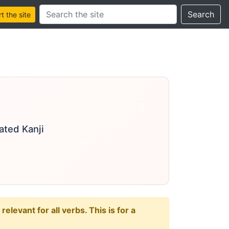
Search this site
Search
 the site
ated Kanji
levant for all verbs. This is for a