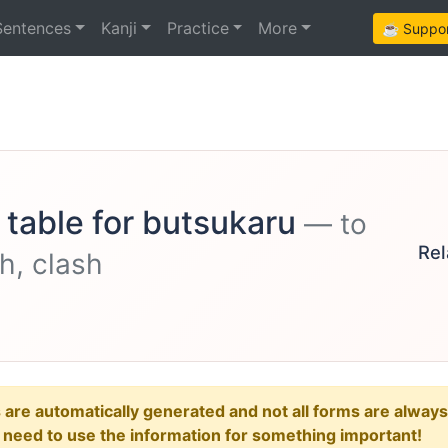
Sentences
Kanji
Practice
More
☕ Support
 table for butsukaru
— to
Rel
th, clash
e automatically generated and not all forms are always re
u need to use the information for something important!