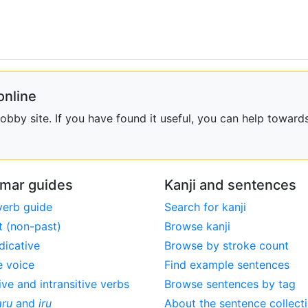
online
bby site. If you have found it useful, you can help towards
mar guides
Kanji and sentences
verb guide
Search for kanji
t (non-past)
Browse kanji
dicative
Browse by stroke count
e voice
Find example sentences
ive and intransitive verbs
Browse sentences by tag
aru
and
iru
About the sentence collect