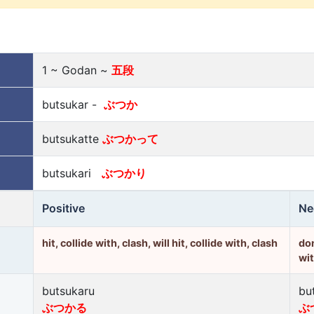
1 ~ Godan ~
五段
butsukar -
ぶつか
butsukatte
ぶつかって
butsukari
ぶつかり
Positive
Ne
hit, collide with, clash, will hit, collide with, clash
don
wit
butsukaru
bu
ぶつかる
ぶ