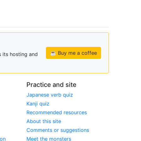
☕ Buy me a coffee
 its hosting and
Practice and site
Japanese verb quiz
Kanji quiz
Recommended resources
About this site
Comments or suggestions
ion
Meet the monsters