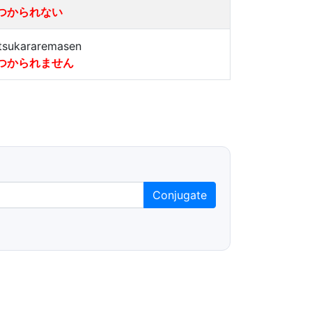
つかられない
tsukararemasen
つかられません
Conjugate