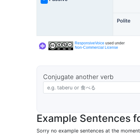
Polite
ResponsiveVoice
used under
Non-Commercial License
Conjugate another verb
Japanese verb in dictionary form
Example Sentences f
Sorry no example sentences at the moment