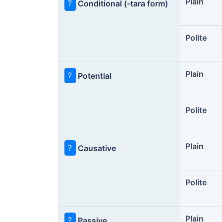
Plain
?
Conditional (-tara form)
Polite
Plain
?
Potential
Polite
Plain
?
Causative
Polite
Plain
?
Passive