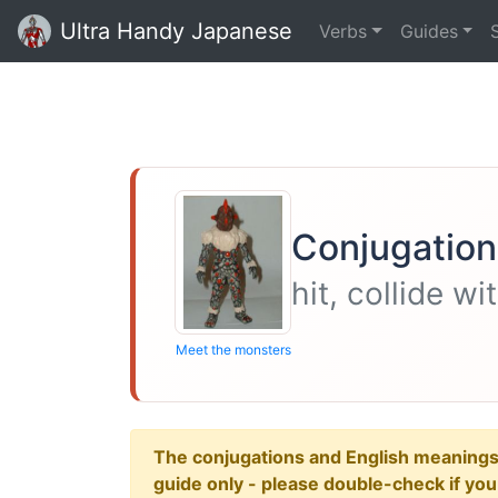
Ultra Handy Japanese
Verbs
Guides
Conjugation
hit, collide wi
Meet the monsters
The conjugations and English meanings ar
guide only - please double-check if yo