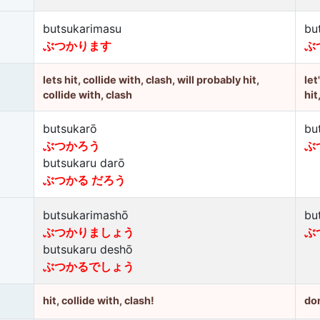
butsukarimasu
bu
ぶつかります
ぶ
lets hit, collide with, clash, will probably hit,
let
collide with, clash
hit
butsukarō
bu
ぶつかろう
ぶ
butsukaru darō
ぶつかる だろう
butsukarimashō
bu
ぶつかりましょう
ぶ
butsukaru deshō
ぶつかるでしょう
hit, collide with, clash!
don